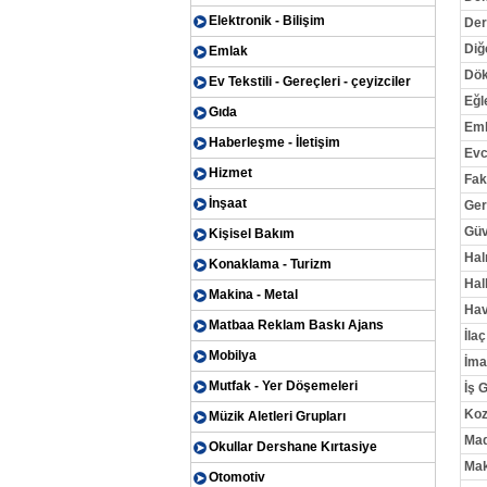
Elektronik - Bilişim
Der
Diğ
Emlak
Dö
Ev Tekstili - Gereçleri - çeyizciler
Eğl
Gıda
Em
Haberleşme - İletişim
Evc
Hizmet
Fak
İnşaat
Ger
Güv
Kişisel Bakım
Hal
Konaklama - Turizm
Halk
Makina - Metal
Hav
Matbaa Reklam Baskı Ajans
İlaç
Mobilya
İma
Mutfak - Yer Döşemeleri
İş 
Koz
Müzik Aletleri Grupları
Mad
Okullar Dershane Kırtasiye
Mak
Otomotiv