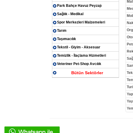
Mal
Park Bahçe Havuz Peyzajı
Med
Sağlık - Medikal
Mob
Spor Merkezleri Malzemeleri
Nak
Org
Tarım
Oto
Taşımacılık
Pet
Tekstil - Giyim - Aksesuar
Rek
Temizlik - İlaçlama Hizmetleri
Sağ
Veteriner Pet-Shop Avcılık
San
Bütün Sektörler
Tek
Tem
Tur
Yap
Yay
Yem