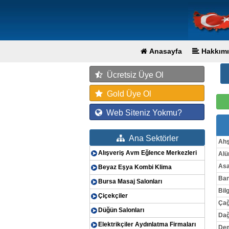
Anasayfa
Hakkımı
Ücretsiz Üye Ol
Gold Üye Ol
Web Siteniz Yokmu?
Ana Sektörler
Ah
Alışveriş Avm Eğlence Merkezleri
Al
Asa
Beyaz Eşya Kombi Klima
Ban
Bursa Masaj Salonları
Bilg
Çiçekçiler
Çağ
Düğün Salonları
Dağ
Elektrikçiler Aydınlatma Firmaları
Dem