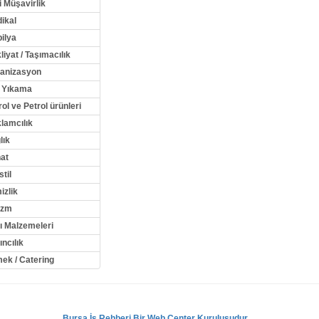
i Müşavirlik
ikal
ilya
liyat / Taşımacılık
anizasyon
 Yıkama
rol ve Petrol ürünleri
lamcılık
lık
at
stil
izlik
izm
ı Malzemeleri
ıncılık
ek / Catering
Bursa İş Rehberi Bir Web Center Kuruluşudur.