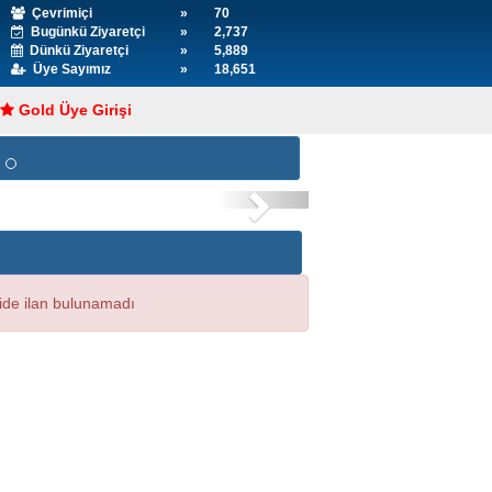
Çevrimiçi
»
70
Bugünkü Ziyaretçi
»
2,737
Dünkü Ziyaretçi
»
5,889
Üye Sayımız
»
18,651
Gold Üye Girişi
Next
ide ilan bulunamadı