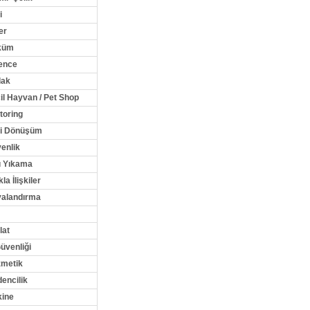
i
er
küm
ence
lak
il Hayvan / Pet Shop
toring
i Dönüşüm
enlik
ı Yıkama
la İlişkiler
alandırma
lat
Güvenliği
metik
encilik
ine