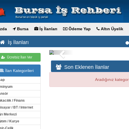
zda
Bursa
İş İlanları
Ödeme Yap
Altın Üyelik
İş İlanları
Previous
Ücretsiz İlan Ver
Son Eklenen İlanlar
İlan Kategorileri
Aradığınız kategor
şap
üminyum
nsör
kacılık / Finans
isayar / BT / Internet
rı Merkezi
ıtım / Kurye
ir-Çelik