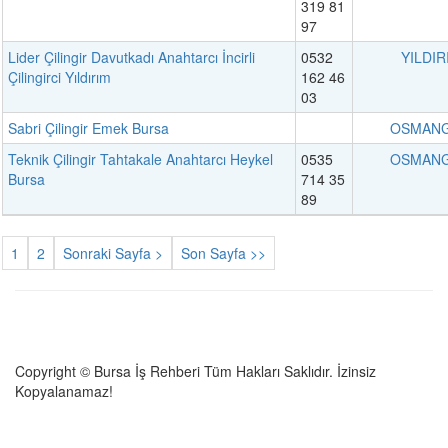
319 81
97
Lider Çilingir Davutkadı Anahtarcı İncirli
0532
YILDIR
Çilingirci Yıldırım
162 46
03
Sabri Çilingir Emek Bursa
OSMANG
Teknik Çilingir Tahtakale Anahtarcı Heykel
0535
OSMANG
Bursa
714 35
89
1
2
Sonraki Sayfa >
Son Sayfa >>
Copyright © Bursa İş Rehberi Tüm Hakları Saklıdır. İzinsiz
Kopyalanamaz!