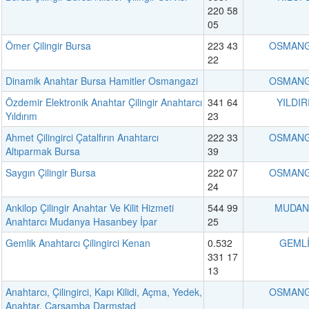
220 58
05
Ömer Çilingir Bursa
223 43
OSMANG
22
Dinamik Anahtar Bursa Hamitler Osmangazi
OSMANG
Özdemir Elektronik Anahtar Çilingir Anahtarcı
341 64
YILDIR
Yıldırım
23
Ahmet Çilingirci Çatalfırın Anahtarcı
222 33
OSMANG
Altıparmak Bursa
39
Saygın Çilingir Bursa
222 07
OSMANG
24
Ankilop Çilingir Anahtar Ve Kilit Hizmeti
544 99
MUDAN
Anahtarcı Mudanya Hasanbey İpar
25
Gemlik Anahtarcı Çilingirci Kenan
0.532
GEML
331 17
13
Anahtarcı, Çilingirci, Kapı Kilidi, Açma, Yedek,
OSMANG
Anahtar, Çarşamba Darmstad