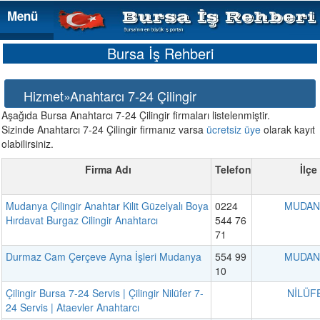
Menü
Menü
Bursa İş Rehberi
Hizmet»Anahtarcı 7-24 Çilingir
Aşağıda Bursa Anahtarcı 7-24 Çilingir firmaları listelenmiştir.
Sizinde Anahtarcı 7-24 Çilingir firmanız varsa
ücretsiz üye
olarak kayıt
olabilirsiniz.
Firma Adı
Telefon
İlçe
Mudanya Çilingir Anahtar Kilit Güzelyalı Boya
0224
MUDAN
Hırdavat Burgaz Cilingir Anahtarcı
544 76
71
Durmaz Cam Çerçeve Ayna İşleri Mudanya
554 99
MUDAN
10
Çilingir Bursa 7-24 Servis | Çilingir Nilüfer 7-
NİLÜF
24 Servis | Ataevler Anahtarcı