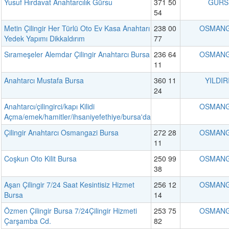
Yusuf Hırdavat Anahtarcılık Gürsu
371 50
GÜRS
54
Metin Çilingir Her Türlü Oto Ev Kasa Anahtarı
238 00
OSMANG
Yedek Yapımı Dikkaldırım
77
Sırameşeler Alemdar Çilingir Anahtarcı Bursa
236 64
OSMANG
11
Anahtarcı Mustafa Bursa
360 11
YILDIR
24
Anahtarcı/çilingirci/kapı Kilidi
OSMANG
Açma/emek/hamitler/ihsaniyefethiye/bursa'da
Çilingir Anahtarcı Osmangazi Bursa
272 28
OSMANG
11
Coşkun Oto Kilit Bursa
250 99
OSMANG
38
Aşan Çilingir 7/24 Saat Kesintisiz Hizmet
256 12
OSMANG
Bursa
14
Özmen Çilingir Bursa 7/24Çilingir Hizmeti
253 75
OSMANG
Çarşamba Cd.
82