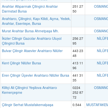
Anahtar Altıparmak Çilingirci Anahtar
251 27
OSMANG
Darmstad Bursa
50
Anahtarcı, Çilingirci, Kapı Kilidi, Açma, Yedek,
OSMANG
Anahtar, Esentepe, Bursa
Murat Anahtar Bursa Ahmetpaşa Mh.
OSMANG
İkizler Cilingir Gazcılar Anahtarcı Uluyol
256 27
NİLÜF
Çilingirci Bursa
95
Bulvar Çilingir Ataevler Anahtarcı Nilüfer
443 23
NİLÜF
48
Kent Çilingir Nilüfer Bursa
413 11
NİLÜF
96
Eren Çilingir Üçevler Anahtarcı Nilüfer Bursa
441 31
NİLÜF
35
Kilitçi Ali Çilingirci Yeşilova Anahtarcı
0224
OSMANG
Kemerçeşme
252 87
72
Çilingir Serhat Mustafakemalpaşa
0.544
MUSTAFAKE