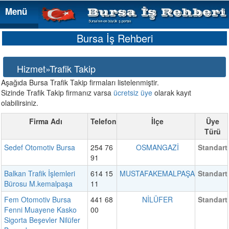
Menü
Menü
Bursa İş Rehberi
Hizmet»Trafik Takip
Aşağıda Bursa Trafik Takip firmaları listelenmiştir.
Sizinde Trafik Takip firmanız varsa
ücretsiz üye
olarak kayıt
olabilirsiniz.
Firma Adı
Telefon
İlçe
Üye
Türü
Sedef Otomotiv Bursa
254 76
OSMANGAZİ
Standart
91
Balkan Trafik İşlemleri
614 15
MUSTAFAKEMALPAŞA
Standart
Bürosu M.kemalpaşa
11
Fem Otomotiv Bursa
441 68
NİLÜFER
Standart
Fenni Muayene Kasko
00
Sigorta Beşevler Nilüfer