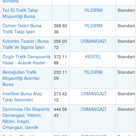
Bursada
Tez-El Trafik Takip
YILDIRIM
Standart
Müşavirliği Bursa
Özmen Galeri Bursa
368 93
YILDIRIM
Standart
Trafik Takip İşleri
36
Kolombo Ticaret | Bursa
256 03
OSMANGAZİ
Standart
Trafik Ve Sigorta İşleri
72
Özgür Trafik Danışmanlık
372 11
KESTEL
Standart
Hasar - Aracılık Kestel
88
Akınoğulları Trafik
233 11
YILDIRIM
Standart
Müşavirliği Acemler
09
Bursa
İnterfleet Bursa Araç
273 42
OSMANGAZİ
Standart
Takip Sistemleri
12
Dynomoss Oto Ekspertiz
444 56
OSMANGAZİ
Standart
Osmangazi, Yıldırım,
43
Nilüfer, İnegöl,
Orhangazi, Gemlik