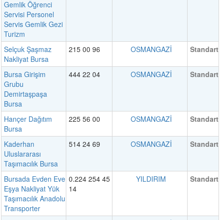
Gemlik Öğrenci
Servisi Personel
Servis Gemlik Gezi
Turizm
Selçuk Şaşmaz
215 00 96
OSMANGAZİ
Standart
Nakliyat Bursa
Bursa Girişim
444 22 04
OSMANGAZİ
Standart
Grubu
Demirtaşpaşa
Bursa
Hançer Dağıtım
225 56 00
OSMANGAZİ
Standart
Bursa
Kaderhan
514 24 69
OSMANGAZİ
Standart
Uluslararası
Taşımacılık Bursa
Bursada Evden Eve
0.224 254 45
YILDIRIM
Standart
Eşya Nakliyat Yük
14
Taşımacılık Anadolu
Transporter