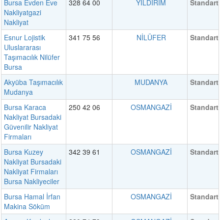
Bursa Evden Eve
328 64 00
YILDIRIM
Standart
Nakliyatgazi
Nakliyat
Esnur Lojistik
341 75 56
NİLÜFER
Standart
Uluslararası
Taşımacılık Nilüfer
Bursa
Akyüba Taşımacılık
MUDANYA
Standart
Mudanya
Bursa Karaca
250 42 06
OSMANGAZİ
Standart
Nakliyat Bursadaki
Güvenilir Nakliyat
Firmaları
Bursa Kuzey
342 39 61
OSMANGAZİ
Standart
Nakliyat Bursadaki
Nakliyat Firmaları
Bursa Nakliyeciler
Bursa Hamal İrfan
OSMANGAZİ
Standart
Makina Söküm