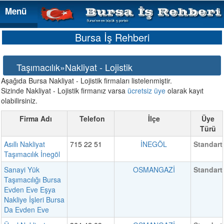
Menü
Menü
Bursa İş Rehberi
Taşımacılık»Nakliyat - Lojistik
Aşağıda Bursa Nakliyat - Lojistik firmaları listelenmiştir.
Sizinde Nakliyat - Lojistik firmanız varsa
ücretsiz üye
olarak kayıt
olabilirsiniz.
Firma Adı
Telefon
İlçe
Üye
Türü
Asıllı Nakliyat
715 22 51
İNEGÖL
Standart
Taşımacılık İnegöl
Sanayi Yük
OSMANGAZİ
Standart
Taşımacılığı Bursa
Evden Eve Eşya
Nakliye İşleri Bursa
Da Evden Eve