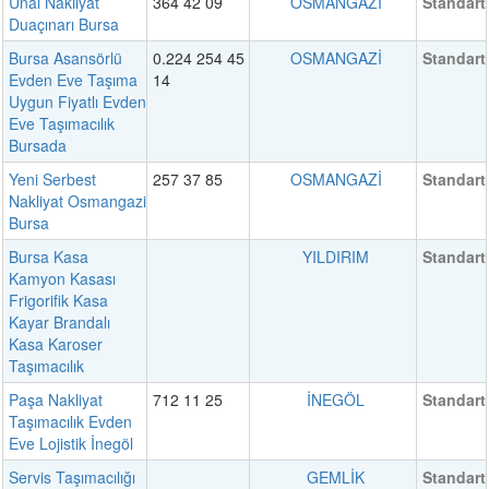
Ünal Nakliyat
364 42 09
OSMANGAZİ
Standart
Duaçınarı Bursa
Bursa Asansörlü
0.224 254 45
OSMANGAZİ
Standart
Evden Eve Taşıma
14
Uygun Fiyatlı Evden
Eve Taşımacılık
Bursada
Yeni Serbest
257 37 85
OSMANGAZİ
Standart
Nakliyat Osmangazi
Bursa
Bursa Kasa
YILDIRIM
Standart
Kamyon Kasası
Frigorifik Kasa
Kayar Brandalı
Kasa Karoser
Taşımacılık
Paşa Nakliyat
712 11 25
İNEGÖL
Standart
Taşımacılık Evden
Eve Lojistik İnegöl
Servis Taşımacılığı
GEMLİK
Standart