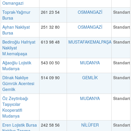
Osmangazi
Toprak-Yağmur
261 23 54
OSMANGAZİ
Standart
Bursa
Ayhan Nakliyat
251 32 80
OSMANGAZİ
Standart
Bursa
Bediroğlu Hafriyat
613 98 48
MUSTAFAKEMALPAŞA
Standart
Nakliyat
M.kemalpaşa
Ağaoğlu Lojistik
543 00 50
MUDANYA
Standart
Mudanya
Dilnak Nakliye
514 09 90
GEMLİK
Standart
Gümrük Acentesi
Gemlik
Öz Zeytinbağı
MUDANYA
Standart
Taşıyıcılar
Kooperatifi
Mudanya
Eren Lojistik Bursa
242 58 56
NİLÜFER
Standart
Nakliye Taşıma