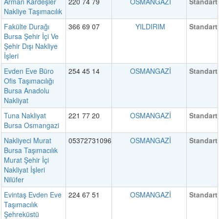
Arman Kardeşler
220 74 79
OSMANGAZİ
Standart
Nakliye Taşımacılık
Fakülte Durağı
366 69 07
YILDIRIM
Standart
Bursa Şehir İçi Ve
Şehir Dışı Nakliye
İşleri
Evden Eve Büro
254 45 14
OSMANGAZİ
Standart
Ofis Taşımacılığı
Bursa Anadolu
Nakliyat
Tuna Nakliyat
221 77 20
OSMANGAZİ
Standart
Bursa Osmangazi
Nakliyeci Murat
05372731096
OSMANGAZİ
Standart
Bursa Taşımacılık
Murat Şehir İçi
Nakliyat İşleri
Nilüfer
Evintaş Evden Eve
224 67 51
OSMANGAZİ
Standart
Taşımacılık
Şehreküstü