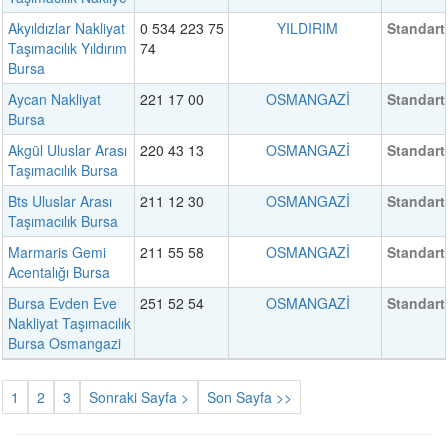
Akyıldızlar Nakliyat
0 534 223 75
YILDIRIM
Standart
Taşımacılık Yıldırım
74
Bursa
Aycan Nakliyat
221 17 00
OSMANGAZİ
Standart
Bursa
Akgül Uluslar Arası
220 43 13
OSMANGAZİ
Standart
Taşımacılık Bursa
Bts Uluslar Arası
211 12 30
OSMANGAZİ
Standart
Taşımacılık Bursa
Marmaris Gemi
211 55 58
OSMANGAZİ
Standart
Acentalığı Bursa
Bursa Evden Eve
251 52 54
OSMANGAZİ
Standart
Nakliyat Taşımacılık
Bursa Osmangazi
1
2
3
Sonraki Sayfa >
Son Sayfa >>