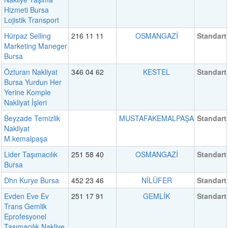
Hizmeti Bursa
Lojistik Transport
Hürpaz Selling
216 11 11
OSMANGAZİ
Standart
Marketing Maneger
Bursa
Özturan Nakliyat
346 04 62
KESTEL
Standart
Bursa Yurdun Her
Yerine Komple
Nakliyat İşleri
Beyzade Temizlik
MUSTAFAKEMALPAŞA
Standart
Nakliyat
M.kemalpaşa
Lider Taşımacılık
251 58 40
OSMANGAZİ
Standart
Bursa
Dhn Kurye Bursa
452 23 46
NİLÜFER
Standart
Evden Eve Ev
251 17 91
GEMLİK
Standart
Trans Gemlik
Eprofesyonel
Taşımacılık Nakliye