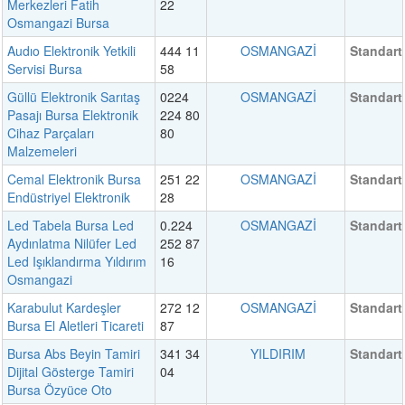
Merkezleri Fatih
22
Osmangazi Bursa
Audıo Elektronik Yetkili
444 11
OSMANGAZİ
Standart
Servisi Bursa
58
Güllü Elektronik Sarıtaş
0224
OSMANGAZİ
Standart
Pasajı Bursa Elektronik
224 80
Cihaz Parçaları
80
Malzemeleri
Cemal Elektronik Bursa
251 22
OSMANGAZİ
Standart
Endüstriyel Elektronik
28
Led Tabela Bursa Led
0.224
OSMANGAZİ
Standart
Aydınlatma Nilüfer Led
252 87
Led Işıklandırma Yıldırım
16
Osmangazi
Karabulut Kardeşler
272 12
OSMANGAZİ
Standart
Bursa El Aletleri Ticareti
87
Bursa Abs Beyin Tamiri
341 34
YILDIRIM
Standart
Dijital Gösterge Tamiri
04
Bursa Özyüce Oto