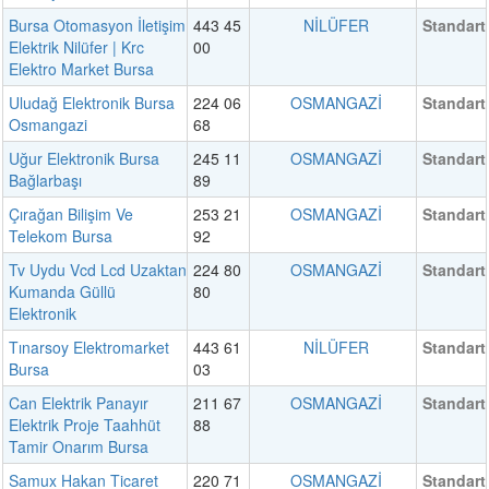
Bursa Otomasyon İletişim
443 45
NİLÜFER
Standart
Elektrik Nilüfer | Krc
00
Elektro Market Bursa
Uludağ Elektronik Bursa
224 06
OSMANGAZİ
Standart
Osmangazi
68
Uğur Elektronik Bursa
245 11
OSMANGAZİ
Standart
Bağlarbaşı
89
Çırağan Bilişim Ve
253 21
OSMANGAZİ
Standart
Telekom Bursa
92
Tv Uydu Vcd Lcd Uzaktan
224 80
OSMANGAZİ
Standart
Kumanda Güllü
80
Elektronik
Tınarsoy Elektromarket
443 61
NİLÜFER
Standart
Bursa
03
Can Elektrik Panayır
211 67
OSMANGAZİ
Standart
Elektrik Proje Taahhüt
88
Tamir Onarım Bursa
Samux Hakan Ticaret
220 71
OSMANGAZİ
Standart