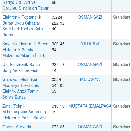
Radyo-Cd-Dvd-Ve
68
Görüntü Sistemleri Tamiri
Elektronik Toptancılık
0.224
OSMANGAZİ
Standart
Bursa Uydu Cihazları
222 92
Şerit Led Toptan Satış
46
Bursa
Kavuştu Elektronik Bursa
329 45
YILDIRIM
Standart
Elektronik Servis
54
Malzeme Yıldırım İncirli
Ufo Elektronik Bursa
234 18
OSMANGAZİ
Standart
Sony Yetkili Servisi
14
Güzelyalı Elektrikçi
0224
MUDANYA
Standart
Mudanya Elektronik
544 05
Elektrik Arıza Tamir
53
Servis Bursa
Zafer Teknik
613 13
MUSTAFAKEMALPAŞA
Standart
M.kemalpaşa Samsung
99
Elektronik Yetkili Servisi
Genco Alışveriş
272 25
OSMANGAZİ
Standart