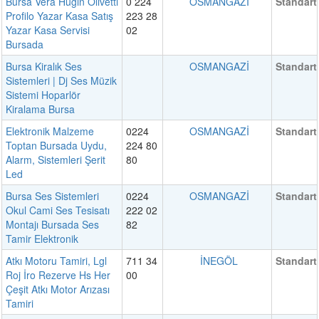
Bursa Vera Hugin Olivetti
0 224
OSMANGAZİ
Standart
Profilo Yazar Kasa Satış
223 28
Yazar Kasa Servisi
02
Bursada
Bursa Kiralık Ses
OSMANGAZİ
Standart
Sistemleri | Dj Ses Müzik
Sistemi Hoparlör
Kiralama Bursa
Elektronik Malzeme
0224
OSMANGAZİ
Standart
Toptan Bursada Uydu,
224 80
Alarm, Sistemleri Şerit
80
Led
Bursa Ses Sistemleri
0224
OSMANGAZİ
Standart
Okul Cami Ses Tesisatı
222 02
Montajı Bursada Ses
82
Tamir Elektronik
Atkı Motoru Tamiri, Lgl
711 34
İNEGÖL
Standart
Roj İro Rezerve Hs Her
00
Çeşit Atkı Motor Arızası
Tamiri