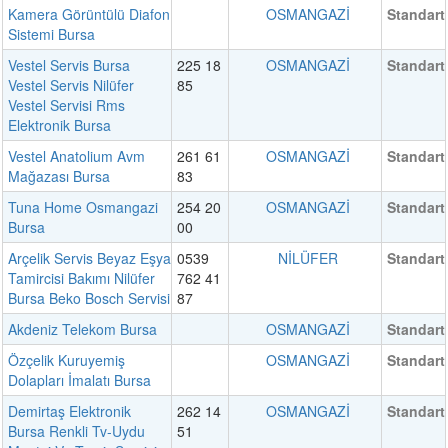
Kamera Görüntülü Diafon
OSMANGAZİ
Standart
Sistemi Bursa
Vestel Servis Bursa
225 18
OSMANGAZİ
Standart
Vestel Servis Nilüfer
85
Vestel Servisi Rms
Elektronik Bursa
Vestel Anatolium Avm
261 61
OSMANGAZİ
Standart
Mağazası Bursa
83
Tuna Home Osmangazi
254 20
OSMANGAZİ
Standart
Bursa
00
Arçelik Servis Beyaz Eşya
0539
NİLÜFER
Standart
Tamircisi Bakımı Nilüfer
762 41
Bursa Beko Bosch Servisi
87
Akdeniz Telekom Bursa
OSMANGAZİ
Standart
Özçelik Kuruyemiş
OSMANGAZİ
Standart
Dolapları İmalatı Bursa
Demirtaş Elektronik
262 14
OSMANGAZİ
Standart
Bursa Renkli Tv-Uydu
51