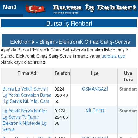
Menü
Menü
Bursa İş Rehberi
Elektronik - Bilişim»Elektronik Cihaz Satış-Servis
Aşağıda Bursa Elektronik Cihaz Satış-Servis firmaları listelenmiştir.
Sizinde Elektronik Cihaz Satış-Servis firmanız varsa
ücretsiz üye
olarak kayıt olabilirsiniz.
Firma Adı
Telefon
İlçe
Üye
Türü
Bursa Lg Yetkili Servis |
0224
OSMANGAZİ
Standart
Lg Yetkili Servisleri Bursa
326 43
|Lg Servis Nil. Yıld. Osm.
55
Lg Yetkili Servis Nilüfer
0 224
NİLÜFER
Standart
Lg Servis Tv Tamir
224 06
Elektronik Nilüferde Lg
68
Servis