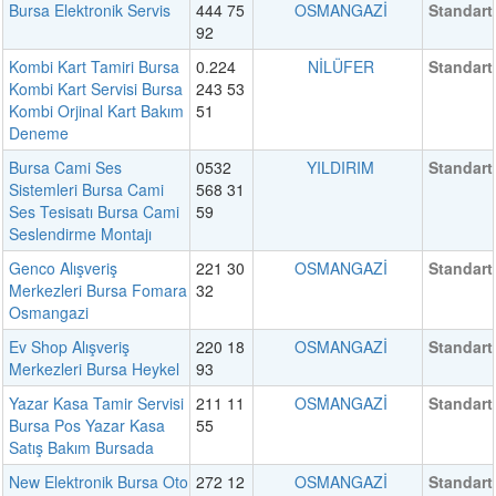
Bursa Elektronik Servis
444 75
OSMANGAZİ
Standart
92
Kombi Kart Tamiri Bursa
0.224
NİLÜFER
Standart
Kombi Kart Servisi Bursa
243 53
Kombi Orjinal Kart Bakım
51
Deneme
Bursa Cami Ses
0532
YILDIRIM
Standart
Sistemleri Bursa Cami
568 31
Ses Tesisatı Bursa Cami
59
Seslendirme Montajı
Genco Alışveriş
221 30
OSMANGAZİ
Standart
Merkezleri Bursa Fomara
32
Osmangazi
Ev Shop Alışveriş
220 18
OSMANGAZİ
Standart
Merkezleri Bursa Heykel
93
Yazar Kasa Tamir Servisi
211 11
OSMANGAZİ
Standart
Bursa Pos Yazar Kasa
55
Satış Bakım Bursada
New Elektronik Bursa Oto
272 12
OSMANGAZİ
Standart