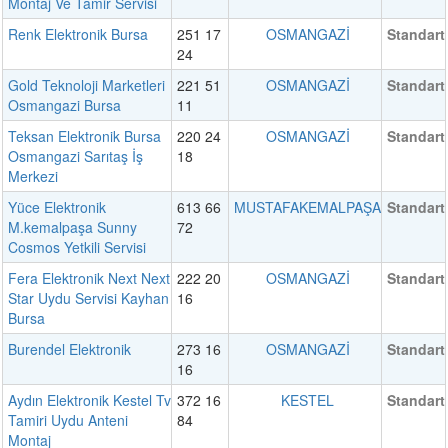
Montaj Ve Tamir Servisi
Renk Elektronik Bursa
251 17
OSMANGAZİ
Standart
24
Gold Teknoloji Marketleri
221 51
OSMANGAZİ
Standart
Osmangazi Bursa
11
Teksan Elektronik Bursa
220 24
OSMANGAZİ
Standart
Osmangazi Sarıtaş İş
18
Merkezi
Yüce Elektronik
613 66
MUSTAFAKEMALPAŞA
Standart
M.kemalpaşa Sunny
72
Cosmos Yetkili Servisi
Fera Elektronik Next Next
222 20
OSMANGAZİ
Standart
Star Uydu Servisi Kayhan
16
Bursa
Burendel Elektronik
273 16
OSMANGAZİ
Standart
16
Aydın Elektronik Kestel Tv
372 16
KESTEL
Standart
Tamiri Uydu Anteni
84
Montaj