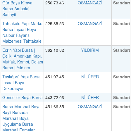
Gür Boya Kimya
250 73 46
OSMANGAZİ
Standart
Bursa Ambalaj
Sanayii
Tahtakale Yapı Market
225 35 53
OSMANGAZİ
Standart
Bursa İnşaat Boya
Nalbur Fayans
Malzemesi Tahtakale
Ecrin Yapı Bursa |
362 10 82
YILDIRIM
Standart
Çelik, Amerikan Kapı,
Mutfak, Kombi, Dolabı
Bursa | Yıldırım
Taşköprü Yapı Bursa
451 97 45
NİLÜFER
Standart
İnşaat Boya
Dekorasyon
Genceller Boya Bursa
443 72 06
NİLÜFER
Standart
Bursa Marshall Boya
451 66 85
OSMANGAZİ
Standart
Bayii Bursada
Marshall Boya
Uygulama Bursa
Marshall Firmalar