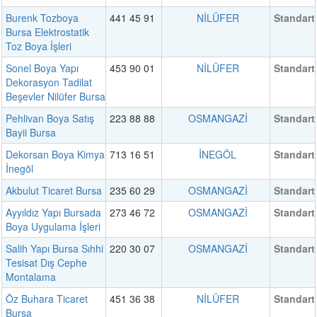
Burenk Tozboya
441 45 91
NİLÜFER
Standart
Bursa Elektrostatik
Toz Boya İşleri
Sonel Boya Yapı
453 90 01
NİLÜFER
Standart
Dekorasyon Tadilat
Beşevler Nilüfer Bursa
Pehlivan Boya Satış
223 88 88
OSMANGAZİ
Standart
Bayii Bursa
Dekorsan Boya Kimya
713 16 51
İNEGÖL
Standart
İnegöl
Akbulut Ticaret Bursa
235 60 29
OSMANGAZİ
Standart
Ayyıldız Yapı Bursada
273 46 72
OSMANGAZİ
Standart
Boya Uygulama İşleri
Salih Yapı Bursa Sıhhi
220 30 07
OSMANGAZİ
Standart
Tesisat Dış Cephe
Montalama
Öz Buhara Ticaret
451 36 38
NİLÜFER
Standart
Bursa