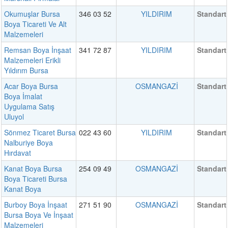
Okumuşlar Bursa
346 03 52
YILDIRIM
Standart
Boya Ticareti Ve Alt
Malzemeleri
Remsan Boya İnşaat
341 72 87
YILDIRIM
Standart
Malzemeleri Erikli
Yıldırım Bursa
Acar Boya Bursa
OSMANGAZİ
Standart
Boya İmalat
Uygulama Satış
Uluyol
Sönmez Ticaret Bursa
022 43 60
YILDIRIM
Standart
Nalburiye Boya
Hırdavat
Kanat Boya Bursa
254 09 49
OSMANGAZİ
Standart
Boya Ticareti Bursa
Kanat Boya
Burboy Boya İnşaat
271 51 90
OSMANGAZİ
Standart
Bursa Boya Ve İnşaat
Malzemeleri