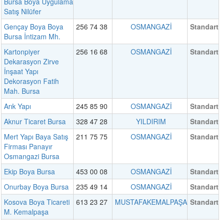
Bursa Boya Uygulama
Satış Nilüfer
Gençay Boya Boya
256 74 38
OSMANGAZİ
Standart
Bursa İntizam Mh.
Kartonpiyer
256 16 68
OSMANGAZİ
Standart
Dekarasyon Zirve
İnşaat Yapı
Dekorasyon Fatih
Mah. Bursa
Arık Yapı
245 85 90
OSMANGAZİ
Standart
Aknur Ticaret Bursa
328 47 28
YILDIRIM
Standart
Mert Yapı Baya Satış
211 75 75
OSMANGAZİ
Standart
Firması Panayır
Osmangazi Bursa
Ekip Boya Bursa
453 00 08
OSMANGAZİ
Standart
Onurbay Boya Bursa
235 49 14
OSMANGAZİ
Standart
Kosova Boya Ticareti
613 23 27
MUSTAFAKEMALPAŞA
Standart
M. Kemalpaşa