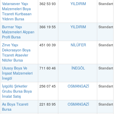
Vatansever Yapı
362 53 93
YILDIRIM
Standart
Malzemeleri Boya
Ticareti Kurtbasan
Yıldırım Bursa
Burmar Yapı
366 19 55
YILDIRIM
Standart
Malzemeleri Alçıpan
Profil Bursa
Zirve Yapı
451 00 39
NİLÜFER
Standart
Dekorasyon Boya
Ticareti Ataevler
Nilüfer Bursa
Ulusoy Boya Ve
711 60 46
İNEGÖL
Standart
İnşaat Malzemeleri
İnegöl
İyigüllü Şirketler
256 07 45
OSMANGAZİ
Standart
Grubu Bursa Boya
İmalat Satış
As Boya Ticareti
221 83 95
OSMANGAZİ
Standart
Bursa