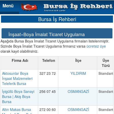
Menü
Menü
Bursa İş Rehberi
İnşaat»Boya İmalat Ticaret Uygulama
Aşağıda Bursa Boya İmalat Ticaret Uygulama firmaları listelenmiştir.
Sizinde Boya İmalat Ticaret Uygulama firmanız varsa
ücretsiz üye
olarak kayıt olabilirsiniz.
Firma Adı
Telefon
İlçe
Üye
Türü
Aktosunlar Boya
327 23 72
YILDIRIM
Standart
İnşaat Malzemeleri
Teleferik Bursa
İyigüllü Boya Sanayi
256 07 45
OSMANGAZİ
Standart
Bursa | Akiş Boya
Bursa
Altın Makas Bursa
272 00 60
OSMANGAZİ
Standart