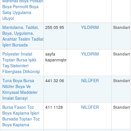
Marshall Boya Polisan
Boya Permolit Boya
Satış Uygulama
Uluyol
Mantolama, Tadilat,
255 05 95
YILDIRIM
Standart
Boya, Uygulama,
Anahtar Teslim Tadilat
İşleri Bursada
Polyester İmalat
sayfa
YILDIRIM
Standart
Toptan Bursa Işıklı
kapanmıştır
Taş Sistemleri
Fiberglass Dökümişi
Tuna Boya Bursa
441 32 06
NİLÜFER
Standart
Nilüfer Boya Ve
Kimyasal Maddeler
İmalat Sanayi
Bursa Fason Toz
411 1128
NİLÜFER
Standart
Boya Kaplama İşleri
Bursada Toptan Toz
Boya Kaplama