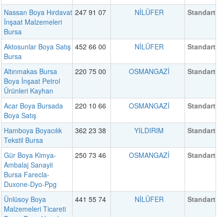
Nassan Boya Hırdavat
247 91 07
NİLÜFER
Standart
İnşaat Malzemeleri
Bursa
Aktosunlar Boya Satış
452 66 00
NİLÜFER
Standart
Bursa
Altınmakas Bursa
220 75 00
OSMANGAZİ
Standart
Boya İnşaat Petrol
Ürünleri Kayhan
Acar Boya Bursada
220 10 66
OSMANGAZİ
Standart
Boya Satış
Hamboya Boyacılık
362 23 38
YILDIRIM
Standart
Tekstil Bursa
Gür Boya Kimya-
250 73 46
OSMANGAZİ
Standart
Ambalaj Sanayii
Bursa Farecla-
Duxone-Dyo-Ppg
Ünlüsoy Boya
441 55 74
NİLÜFER
Standart
Malzemeleri Ticareti