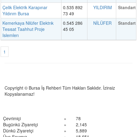
Çelik Elektrik Karapınar
0.535 892
YILDIRIM
Standart
Yıldırım Bursa
73 49
Kemerkaya Nilüfer Elektrık
0.545 286
NİLÜFER
Standart
Tesısat Taahhut Proje
45 05
Islemlerı
1
Copyright © Bursa İş Rehberi Tüm Hakları Saklıdır. İzinsiz
Kopyalanamaz!
Çevrimiçi
»
78
Bugünkü Ziyaretçi
»
2,145
Dünkü Ziyaretçi
»
5,889
Üye Sayımız
»
18,651