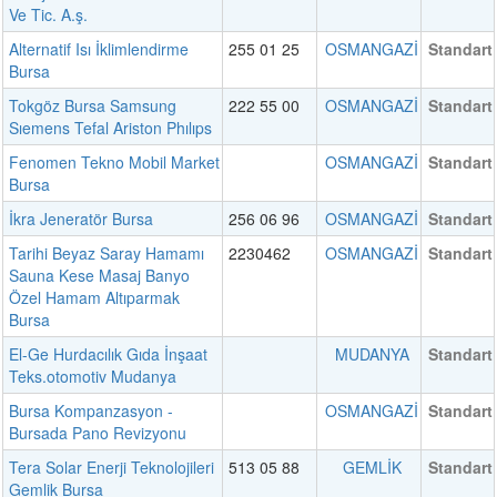
Ve Tic. A.ş.
Alternatif Isı İklimlendirme
255 01 25
OSMANGAZİ
Standart
Bursa
Tokgöz Bursa Samsung
222 55 00
OSMANGAZİ
Standart
Sıemens Tefal Ariston Phılıps
Fenomen Tekno Mobil Market
OSMANGAZİ
Standart
Bursa
İkra Jeneratör Bursa
256 06 96
OSMANGAZİ
Standart
Tarihi Beyaz Saray Hamamı
2230462
OSMANGAZİ
Standart
Sauna Kese Masaj Banyo
Özel Hamam Altıparmak
Bursa
El-Ge Hurdacılık Gıda İnşaat
MUDANYA
Standart
Teks.otomotiv Mudanya
Bursa Kompanzasyon -
OSMANGAZİ
Standart
Bursada Pano Revizyonu
Tera Solar Enerji Teknolojileri
513 05 88
GEMLİK
Standart
Gemlik Bursa