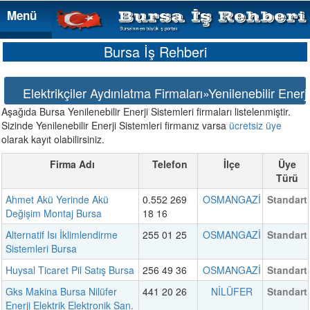
Menü
Menü
Bursa İş Rehberi
Elektrikçiler Aydınlatma Firmaları»Yenilenebilir Enerji
Aşağıda Bursa Yenilenebilir Enerji Sistemleri firmaları listelenmiştir.
Sizinde Yenilenebilir Enerji Sistemleri firmanız varsa
ücretsiz üye
olarak kayıt olabilirsiniz.
Firma Adı
Telefon
İlçe
Üye
Türü
Ahmet Akü Yerinde Akü
0.552 269
OSMANGAZİ
Standart
Değişim Montaj Bursa
18 16
Alternatif Isı İklimlendirme
255 01 25
OSMANGAZİ
Standart
Sistemleri Bursa
Huysal Ticaret Pil Satış Bursa
256 49 36
OSMANGAZİ
Standart
Gks Makina Bursa Nilüfer
441 20 26
NİLÜFER
Standart
Enerji Elektrik Elektronik San.