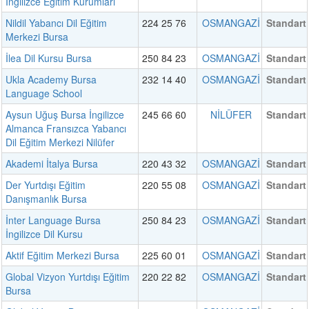
İngilizce Eğitim Kurumları
Nildil Yabancı Dil Eğitim
224 25 76
OSMANGAZİ
Standart
Merkezi Bursa
İlea Dil Kursu Bursa
250 84 23
OSMANGAZİ
Standart
Ukla Academy Bursa
232 14 40
OSMANGAZİ
Standart
Language School
Aysun Uğuş Bursa İngilizce
245 66 60
NİLÜFER
Standart
Almanca Fransızca Yabancı
Dil Eğitim Merkezi Nilüfer
Akademi İtalya Bursa
220 43 32
OSMANGAZİ
Standart
Der Yurtdışı Eğitim
220 55 08
OSMANGAZİ
Standart
Danışmanlık Bursa
İnter Language Bursa
250 84 23
OSMANGAZİ
Standart
İngilizce Dil Kursu
Aktif Eğitim Merkezi Bursa
225 60 01
OSMANGAZİ
Standart
Global Vizyon Yurtdışı Eğitim
220 22 82
OSMANGAZİ
Standart
Bursa