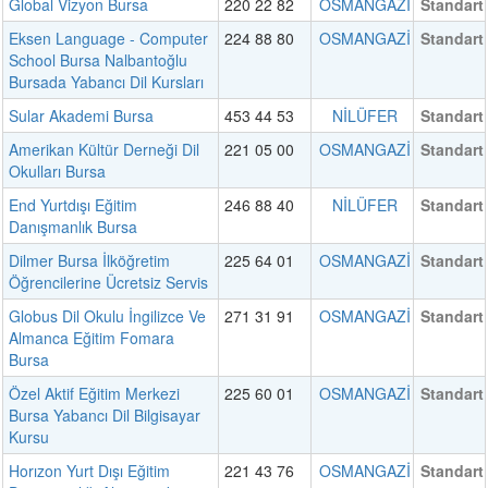
Global Vizyon Bursa
220 22 82
OSMANGAZİ
Standart
Eksen Language - Computer
224 88 80
OSMANGAZİ
Standart
School Bursa Nalbantoğlu
Bursada Yabancı Dil Kursları
Sular Akademi Bursa
453 44 53
NİLÜFER
Standart
Amerikan Kültür Derneği Dil
221 05 00
OSMANGAZİ
Standart
Okulları Bursa
End Yurtdışı Eğitim
246 88 40
NİLÜFER
Standart
Danışmanlık Bursa
Dilmer Bursa İlköğretim
225 64 01
OSMANGAZİ
Standart
Öğrencilerine Ücretsiz Servis
Globus Dil Okulu İngilizce Ve
271 31 91
OSMANGAZİ
Standart
Almanca Eğitim Fomara
Bursa
Özel Aktif Eğitim Merkezi
225 60 01
OSMANGAZİ
Standart
Bursa Yabancı Dil Bilgisayar
Kursu
Horızon Yurt Dışı Eğitim
221 43 76
OSMANGAZİ
Standart