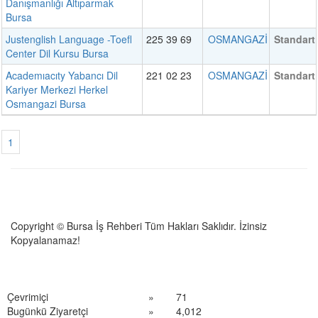
Danışmanlığı Altıparmak
Bursa
Justenglish Language -Toefl
225 39 69
OSMANGAZİ
Standart
Center Dil Kursu Bursa
Academıacıty Yabancı Dil
221 02 23
OSMANGAZİ
Standart
Kariyer Merkezi Herkel
Osmangazi Bursa
1
Copyright © Bursa İş Rehberi Tüm Hakları Saklıdır. İzinsiz
Kopyalanamaz!
Çevrimiçi
»
71
Bugünkü Ziyaretçi
»
4,012