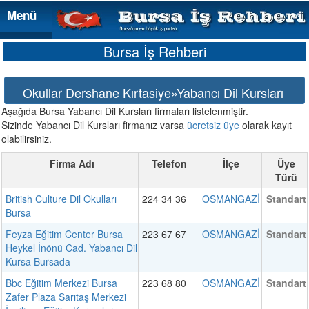
Menü
Menü
Bursa İş Rehberi
Okullar Dershane Kırtasiye»Yabancı Dil Kursları
Aşağıda Bursa Yabancı Dil Kursları firmaları listelenmiştir.
Sizinde Yabancı Dil Kursları firmanız varsa
ücretsiz üye
olarak kayıt
olabilirsiniz.
Firma Adı
Telefon
İlçe
Üye
Türü
British Culture Dil Okulları
224 34 36
OSMANGAZİ
Standart
Bursa
Feyza Eğitim Center Bursa
223 67 67
OSMANGAZİ
Standart
Heykel İnönü Cad. Yabancı Dil
Kursa Bursada
Bbc Eğitim Merkezi Bursa
223 68 80
OSMANGAZİ
Standart
Zafer Plaza Sarıtaş Merkezi