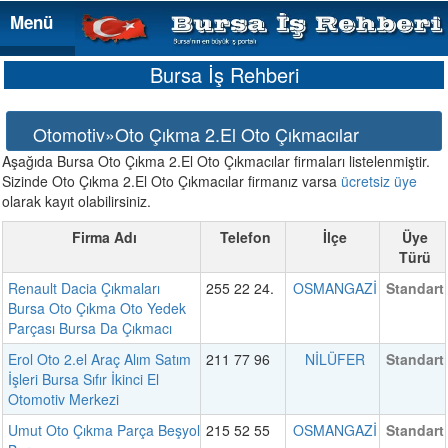
Menü
Menü
Bursa İş Rehberi
Otomotiv»Oto Çıkma 2.El Oto Çıkmacılar
Aşağıda Bursa Oto Çıkma 2.El Oto Çıkmacılar firmaları listelenmiştir.
Sizinde Oto Çıkma 2.El Oto Çıkmacılar firmanız varsa
ücretsiz üye
olarak kayıt olabilirsiniz.
Firma Adı
Telefon
İlçe
Üye
Türü
Renault Dacia Çıkmaları
255 22 24.
OSMANGAZİ
Standart
Bursa Oto Çıkma Oto Yedek
Parçası Bursa Da Çıkmacı
Erol Oto 2.el Araç Alım Satım
211 77 96
NİLÜFER
Standart
İşleri Bursa Sıfır İkinci El
Otomotiv Merkezi
Umut Oto Çıkma Parça Beşyol
215 52 55
OSMANGAZİ
Standart