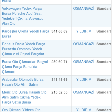
Bursa
Volkswagen Yedek Parça
OSMANGAZİ
Standart
Bursa Porsche Audi Seat
Yedekleri Çıkma Vosvoscu
Akın Oto
Kardeşler Çıkma Yedek Parça
341 68 89
YILDIRIM
Standart
Bursa
Renault Dacia Yedek Parça
OSMANGAZİ
Standart
Bursa'da Otomotiv Yedek
Çıkma 2.el Orjinal Parçalar
Bursa Oto Çıkmacıları Beşyol
250 60 71
OSMANGAZİ
Standart
Çıkma Parça Bursa'da
Çıkmacı
Arabacılar Otomotiv Bursa
341 48 69
YILDIRIM
Standart
Hasarlı Oto Alım-Satım
Meriç Oto Bursa Hasarlı Oto
215 52 55
OSMANGAZİ
Standart
Alım Satım Çıkma Yedek
Parça Satışı Bursa
Oto Çıkmacı Yıldırım Oto
YILDIRIM
Standart