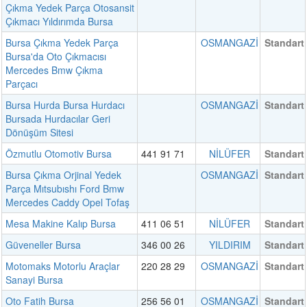
Çıkma Yedek Parça Otosansit
Çıkmacı Yıldırımda Bursa
Bursa Çıkma Yedek Parça
OSMANGAZİ
Standart
Bursa'da Oto Çıkmacısı
Mercedes Bmw Çıkma
Parçacı
Bursa Hurda Bursa Hurdacı
OSMANGAZİ
Standart
Bursada Hurdacılar Geri
Dönüşüm Sitesi
Özmutlu Otomotiv Bursa
441 91 71
NİLÜFER
Standart
Bursa Çıkma Orjinal Yedek
OSMANGAZİ
Standart
Parça Mıtsubıshı Ford Bmw
Mercedes Caddy Opel Tofaş
Mesa Makine Kalıp Bursa
411 06 51
NİLÜFER
Standart
Güveneller Bursa
346 00 26
YILDIRIM
Standart
Motomaks Motorlu Araçlar
220 28 29
OSMANGAZİ
Standart
Sanayi Bursa
Oto Fatih Bursa
256 56 01
OSMANGAZİ
Standart