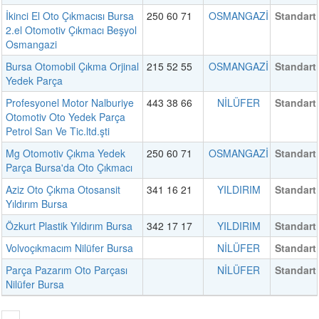
İkinci El Oto Çıkmacısı Bursa
250 60 71
OSMANGAZİ
Standart
2.el Otomotiv Çıkmacı Beşyol
Osmangazi
Bursa Otomobil Çıkma Orjinal
215 52 55
OSMANGAZİ
Standart
Yedek Parça
Profesyonel Motor Nalburiye
443 38 66
NİLÜFER
Standart
Otomotiv Oto Yedek Parça
Petrol San Ve Tic.ltd.şti
Mg Otomotiv Çıkma Yedek
250 60 71
OSMANGAZİ
Standart
Parça Bursa'da Oto Çıkmacı
Aziz Oto Çıkma Otosansit
341 16 21
YILDIRIM
Standart
Yıldırım Bursa
Özkurt Plastik Yıldırım Bursa
342 17 17
YILDIRIM
Standart
Volvoçıkmacım Nilüfer Bursa
NİLÜFER
Standart
Parça Pazarım Oto Parçası
NİLÜFER
Standart
Nilüfer Bursa