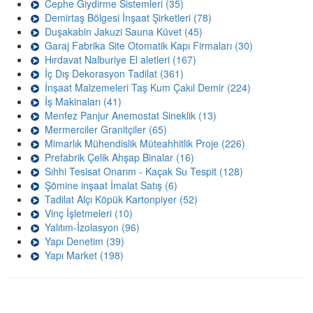
Cephe Giydirme Sistemleri (35)
Demirtaş Bölgesi İnşaat Şirketleri (78)
Duşakabin Jakuzi Sauna Küvet (45)
Garaj Fabrika Site Otomatik Kapı Firmaları (30)
Hırdavat Nalburiye El aletleri (167)
İç Dış Dekorasyon Tadilat (361)
İnşaat Malzemeleri Taş Kum Çakıl Demir (224)
İş Makinaları (41)
Menfez Panjur Anemostat Sineklik (13)
Mermerciler Granitçiler (65)
Mimarlık Mühendislik Müteahhitlik Proje (226)
Prefabrik Çelik Ahşap Binalar (16)
Sıhhi Tesisat Onarım - Kaçak Su Tespit (128)
Şömine inşaat İmalat Satış (6)
Tadilat Alçı Köpük Kartonpiyer (52)
Vinç İşletmeleri (10)
Yalıtım-İzolasyon (96)
Yapı Denetim (39)
Yapı Market (198)