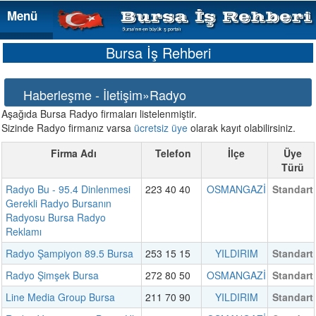
Menü
Menü
Bursa İş Rehberi
Haberleşme - İletişim»Radyo
Aşağıda Bursa Radyo firmaları listelenmiştir.
Sizinde Radyo firmanız varsa
ücretsiz üye
olarak kayıt olabilirsiniz.
Firma Adı
Telefon
İlçe
Üye
Türü
Radyo Bu - 95.4 Dinlenmesi
223 40 40
OSMANGAZİ
Standart
Gerekli Radyo Bursanın
Radyosu Bursa Radyo
Reklamı
Radyo Şampiyon 89.5 Bursa
253 15 15
YILDIRIM
Standart
Radyo Şimşek Bursa
272 80 50
OSMANGAZİ
Standart
Line Media Group Bursa
211 70 90
YILDIRIM
Standart