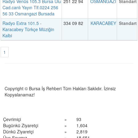
Radyo Venüs 105.3 Bursa Ulu
251 22 94
OSMANGAZİ
Standart
Cad.canlı Yayın Tlf.0224 256
56 33 Osmangazi Bursada
Radyo Extra 101.5 -
334 09 82
KARACABEY
Standart
Karacabey Türkçe Müziğin
Kalbi
1
Copyright © Bursa İş Rehberi Tüm Hakları Saklıdır. İzinsiz
Kopyalanamaz!
Çevrimiçi
»
93
Bugünkü Ziyaretçi
»
1,604
Dünkü Ziyaretçi
»
2,819
Üye Sayımız
»
18,651