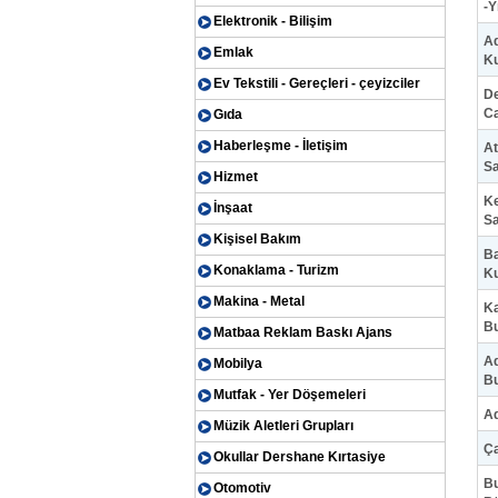
-Y
Elektronik - Bilişim
Ad
Emlak
Ku
Ev Tekstili - Gereçleri - çeyizciler
De
Ca
Gıda
Haberleşme - İletişim
At
Sa
Hizmet
Ke
İnşaat
Sa
Kişisel Bakım
Ba
Konaklama - Turizm
Ku
Makina - Metal
Ka
B
Matbaa Reklam Baskı Ajans
Ad
Mobilya
B
Mutfak - Yer Döşemeleri
Ad
Müzik Aletleri Grupları
Ça
Okullar Dershane Kırtasiye
Bu
Otomotiv