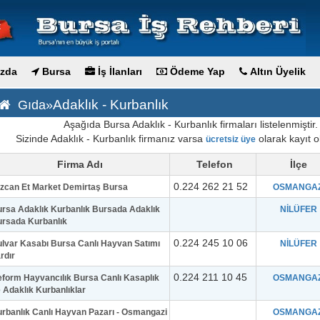
zda
Bursa
İş İlanları
Ödeme Yap
Altın Üyelik
Adaklık - Kurbanlık
Gıda»
Aşağıda Bursa Adaklık - Kurbanlık firmaları listelenmiştir.
Sizinde Adaklık - Kurbanlık firmanız varsa
olarak kayıt ol
ücretsiz üye
Firma Adı
Telefon
İlçe
0.224 262 21 52
zcan Et Market Demirtaş Bursa
OSMANGAZ
rsa Adaklık Kurbanlık Bursada Adaklık
NİLÜFER
rsada Kurbanlık
0.224 245 10 06
lvar Kasabı Bursa Canlı Hayvan Satımı
NİLÜFER
rdır
0.224 211 10 45
form Hayvancılık Bursa Canlı Kasaplık
OSMANGAZ
 Adaklık Kurbanlıklar
rbanlık Canlı Hayvan Pazarı - Osmangazi
OSMANGAZ