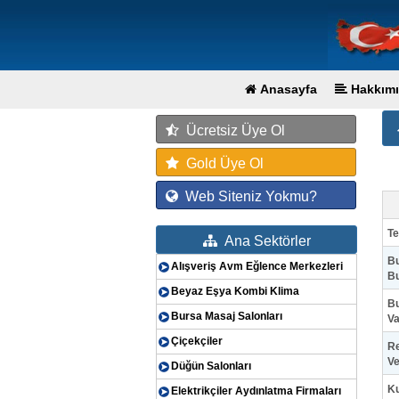
Anasayfa
Hakkımı
Ücretsiz Üye Ol
Gold Üye Ol
Web Siteniz Yokmu?
Te
Ana Sektörler
Bu
Alışveriş Avm Eğlence Merkezleri
Bu
Beyaz Eşya Kombi Klima
Bu
Bursa Masaj Salonları
Va
Çiçekçiler
Re
Ve
Düğün Salonları
Ku
Elektrikçiler Aydınlatma Firmaları