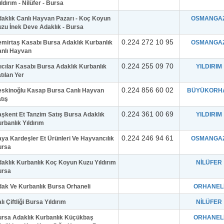
ıldırım - Nilüfer - Bursa
aklık Canlı Hayvan Pazarı - Koç Koyun
OSMANGAZ
zu İnek Deve Adaklık - Bursa
0.224 272 10 95
mirtaş Kasabı Bursa Adaklık Kurbanlık
OSMANGAZ
nlı Hayvan
0.224 255 09 70
ıcılar Kasabı Bursa Adaklık Kurbanlık
YILDIRIM
tılan Yer
0.224 856 60 02
skinoğlu Kasap Bursa Canlı Hayvan
BÜYÜKORH
tış
0.224 361 00 69
şkent Et Tanzim Satış Bursa Adaklık
YILDIRIM
rbanlık Yıldırım
0.224 246 94 61
ya Kardeşler Et Ürünleri Ve Hayvancılık
OSMANGAZ
ursa
aklık Kurbanlık Koç Koyun Kuzu Yıldırım
NİLÜFER
ursa
ak Ve Kurbanlık Bursa Orhaneli
ORHANEL
lı Çiftliği Bursa Yıldırım
NİLÜFER
rsa Adaklık Kurbanlık Küçükbaş
ORHANEL