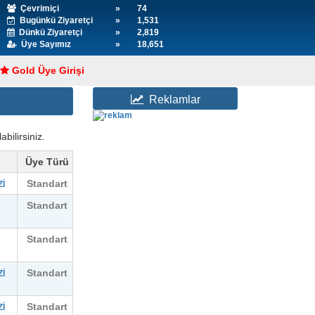
Çevrimiçi
»
74
Bugünkü Ziyaretçi
»
1,531
Dünkü Ziyaretçi
»
2,819
Üye Sayımız
»
18,651
Gold Üye Girişi
Reklamlar
abilirsiniz.
Üye Türü
Standart
İ
Standart
Standart
Standart
İ
Standart
İ