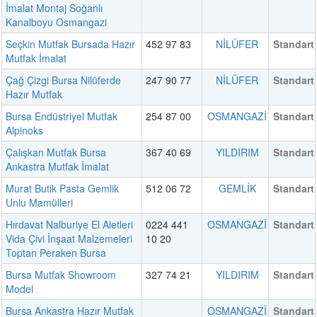
İmalat Montaj Soğanlı
Kanalboyu Osmangazi
Seçkin Mutfak Bursada Hazır
452 97 83
NİLÜFER
Standart
Mutfak İmalat
Çağ Çizgi Bursa Nilüferde
247 90 77
NİLÜFER
Standart
Hazır Mutfak
Bursa Endüstriyel Mutfak
254 87 00
OSMANGAZİ
Standart
Alpinoks
Çalışkan Mutfak Bursa
367 40 69
YILDIRIM
Standart
Ankastra Mutfak İmalat
Murat Butik Pasta Gemlik
512 06 72
GEMLİK
Standart
Unlu Mamülleri
Hırdavat Nalburiye El Aletleri
0224 441
OSMANGAZİ
Standart
Vida Çivi İnşaat Malzemeleri
10 20
Toptan Peraken Bursa
Bursa Mutfak Showroom
327 74 21
YILDIRIM
Standart
Model
Bursa Ankastra Hazır Mutfak
OSMANGAZİ
Standart