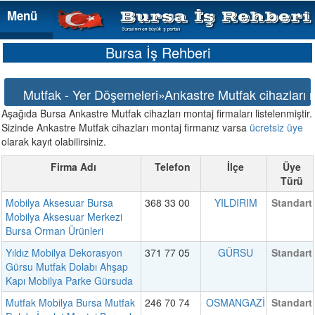
Menü
Menü
Bursa İş Rehberi
Mutfak - Yer Döşemeleri»Ankastre Mutfak cihazları 
Aşağıda Bursa Ankastre Mutfak cihazları montaj firmaları listelenmiştir.
Sizinde Ankastre Mutfak cihazları montaj firmanız varsa
ücretsiz üye
olarak kayıt olabilirsiniz.
Firma Adı
Telefon
İlçe
Üye
Türü
Mobilya Aksesuar Bursa
368 33 00
YILDIRIM
Standart
Mobilya Aksesuar Merkezi
Bursa Orman Ürünleri
Yıldız Mobilya Dekorasyon
371 77 05
GÜRSU
Standart
Gürsu Mutfak Dolabı Ahşap
Kapı Mobilya Parke Gürsuda
Mutfak Mobilya Bursa Mutfak
246 70 74
OSMANGAZİ
Standart