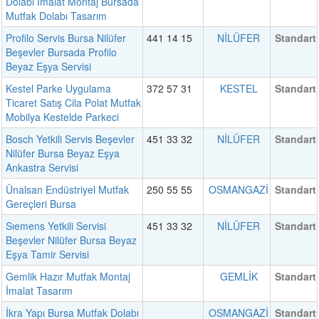
Dolabı İmalat Montaj Bursada
Mutfak Dolabı Tasarım
Profilo Servis Bursa Nilüfer
441 14 15
NİLÜFER
Standart
Beşevler Bursada Profilo
Beyaz Eşya Servisi
Kestel Parke Uygulama
372 57 31
KESTEL
Standart
Ticaret Satış Cila Polat Mutfak
Mobilya Kestelde Parkeci
Bosch Yetkili Servis Beşevler
451 33 32
NİLÜFER
Standart
Nilüfer Bursa Beyaz Eşya
Ankastra Servisi
Ünalsan Endüstriyel Mutfak
250 55 55
OSMANGAZİ
Standart
Gereçleri Bursa
Sıemens Yetkili Servisi
451 33 32
NİLÜFER
Standart
Beşevler Nilüfer Bursa Beyaz
Eşya Tamir Servisi
Gemlik Hazır Mutfak Montaj
GEMLİK
Standart
İmalat Tasarım
İkra Yapı Bursa Mutfak Dolabı
OSMANGAZİ
Standart