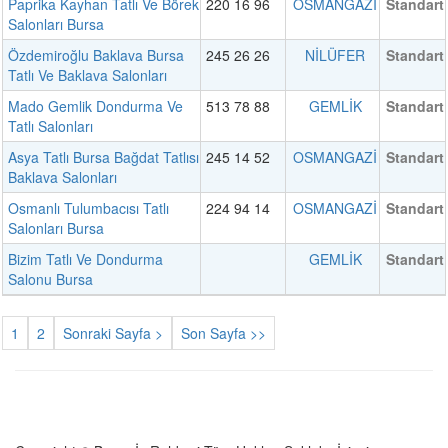
Paprika Kayhan Tatlı Ve Börek
220 16 96
OSMANGAZİ
Standart
Salonları Bursa
Özdemiroğlu Baklava Bursa
245 26 26
NİLÜFER
Standart
Tatlı Ve Baklava Salonları
Mado Gemlik Dondurma Ve
513 78 88
GEMLİK
Standart
Tatlı Salonları
Asya Tatlı Bursa Bağdat Tatlısı
245 14 52
OSMANGAZİ
Standart
Baklava Salonları
Osmanlı Tulumbacısı Tatlı
224 94 14
OSMANGAZİ
Standart
Salonları Bursa
Bizim Tatlı Ve Dondurma
GEMLİK
Standart
Salonu Bursa
1
2
Sonraki Sayfa >
Son Sayfa >>