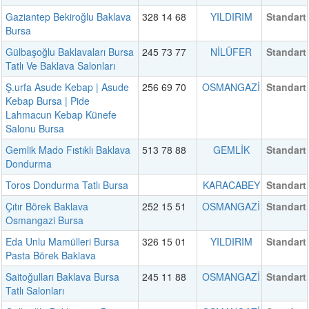
Gaziantep Bekiroğlu Baklava
328 14 68
YILDIRIM
Standart
Bursa
Gülbaşoğlu Baklavaları Bursa
245 73 77
NİLÜFER
Standart
Tatlı Ve Baklava Salonları
Ş.urfa Asude Kebap | Asude
256 69 70
OSMANGAZİ
Standart
Kebap Bursa | Pide
Lahmacun Kebap Künefe
Salonu Bursa
Gemlik Mado Fıstıklı Baklava
513 78 88
GEMLİK
Standart
Dondurma
Toros Dondurma Tatlı Bursa
KARACABEY
Standart
Çıtır Börek Baklava
252 15 51
OSMANGAZİ
Standart
Osmangazi Bursa
Eda Unlu Mamülleri Bursa
326 15 01
YILDIRIM
Standart
Pasta Börek Baklava
Saitoğulları Baklava Bursa
245 11 88
OSMANGAZİ
Standart
Tatlı Salonları