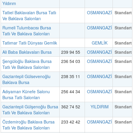
Yıldırım
Tatlıel Baklavaları Bursa Tatlı
OSMANGAZİ
Standart
Ve Baklava Salonları
Rumeli Tulumbacısı Bursa
OSMANGAZİ
Standart
Tatlı Ve Baklava Salonları
Tatlımar Tatlı Dünyası Gemlik
GEMLİK
Standart
Ali Baba Baklavaları Bursa
239 94 55
OSMANGAZİ
Standart
Şengüloğlu Baklava Bursa
236 54 03
OSMANGAZİ
Standart
Tatlı Ve Baklava Salonları
Gaziantepli Gülsevenoğlu
238 35 11
OSMANGAZİ
Standart
Baklava Bursa
Adıyaman Künefe Salonu
256 44 34
OSMANGAZİ
Standart
Bursa Tatlı Salonları
Gaziantepli Gülşenoğlu Bursa
362 74 52
YILDIRIM
Standart
Tatlı Ve Baklava Salonları
Özdemiroğlu Baklava Bursa
233 42 42
OSMANGAZİ
Standart
Tatlı Ve Baklava Salonları