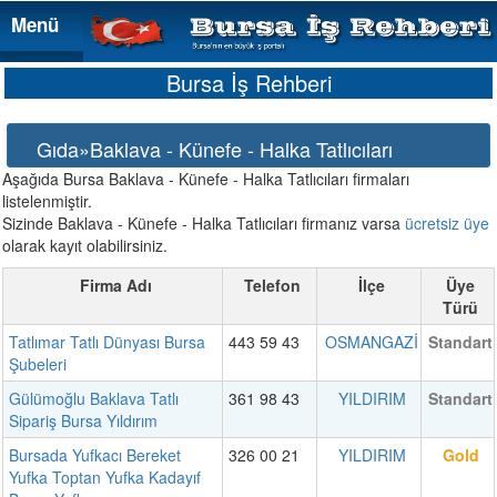
Menü
Menü
Bursa İş Rehberi
Gıda»Baklava - Künefe - Halka Tatlıcıları
Aşağıda Bursa Baklava - Künefe - Halka Tatlıcıları firmaları
listelenmiştir.
Sizinde Baklava - Künefe - Halka Tatlıcıları firmanız varsa
ücretsiz üye
olarak kayıt olabilirsiniz.
Firma Adı
Telefon
İlçe
Üye
Türü
Tatlımar Tatlı Dünyası Bursa
443 59 43
OSMANGAZİ
Standart
Şubeleri
Gülümoğlu Baklava Tatlı
361 98 43
YILDIRIM
Standart
Sipariş Bursa Yıldırım
Bursada Yufkacı Bereket
326 00 21
YILDIRIM
Gold
Yufka Toptan Yufka Kadayıf