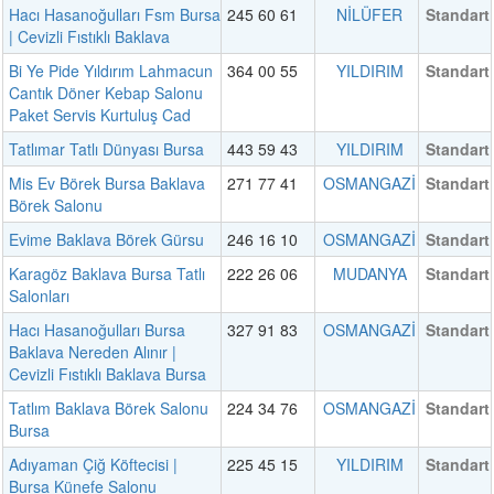
Hacı Hasanoğulları Fsm Bursa
245 60 61
NİLÜFER
Standart
| Cevizli Fıstıklı Baklava
Bi Ye Pide Yıldırım Lahmacun
364 00 55
YILDIRIM
Standart
Cantık Döner Kebap Salonu
Paket Servis Kurtuluş Cad
Tatlımar Tatlı Dünyası Bursa
443 59 43
YILDIRIM
Standart
Mis Ev Börek Bursa Baklava
271 77 41
OSMANGAZİ
Standart
Börek Salonu
Evime Baklava Börek Gürsu
246 16 10
OSMANGAZİ
Standart
Karagöz Baklava Bursa Tatlı
222 26 06
MUDANYA
Standart
Salonları
Hacı Hasanoğulları Bursa
327 91 83
OSMANGAZİ
Standart
Baklava Nereden Alınır |
Cevizli Fıstıklı Baklava Bursa
Tatlım Baklava Börek Salonu
224 34 76
OSMANGAZİ
Standart
Bursa
Adıyaman Çiğ Köftecisi |
225 45 15
YILDIRIM
Standart
Bursa Künefe Salonu