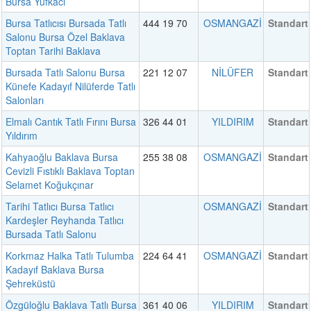
Bursa Yufkacı
Bursa Tatlıcısı Bursada Tatlı
444 19 70
OSMANGAZİ
Standart
Salonu Bursa Özel Baklava
Toptan Tarihi Baklava
Bursada Tatlı Salonu Bursa
221 12 07
NİLÜFER
Standart
Künefe Kadayıf Nilüferde Tatlı
Salonları
Elmalı Cantık Tatlı Fırını Bursa
326 44 01
YILDIRIM
Standart
Yıldırım
Kahyaoğlu Baklava Bursa
255 38 08
OSMANGAZİ
Standart
Cevizli Fıstıklı Baklava Toptan
Selamet Koğukçınar
Tarihi Tatlıcı Bursa Tatlıcı
OSMANGAZİ
Standart
Kardeşler Reyhanda Tatlıcı
Bursada Tatlı Salonu
Korkmaz Halka Tatlı Tulumba
224 64 41
OSMANGAZİ
Standart
Kadayıf Baklava Bursa
Şehreküstü
Özgüloğlu Baklava Tatlı Bursa
361 40 06
YILDIRIM
Standart