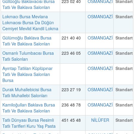
Güllüoğlu Baklavacısı Bursa
223 02 40
OSMANGAZİ
Standart
Tatlı Ve Baklava Salonları
Lokmacı Bursa Mevlana
OSMANGAZİ
Standart
Lokmacısı Bursa Da Düğün
Cemiyet Mevlid Kandil Lokma
Gülümoğlu Baklava Bursa
221 40 40
OSMANGAZİ
Standart
Tatlı Ve Baklava Salonları
Osmanlı Tulumbacısı Bursa
223 46 05
OSMANGAZİ
Standart
Tatlı Salonları
Ayıntap Tatlıları Küplüpınar
OSMANGAZİ
Standart
Tatlı Ve Baklava Salonları
Bursa
Durak Muhallebicisi Bursa
223 27 19
OSMANGAZİ
Standart
Tatlı Muhallebi Salonları
Kamiloğulları Baklava Bursa
236 48 78
OSMANGAZİ
Standart
Tatlı Ve Baklava Salonları
Tatlı Dünyası Bursa Resimli
451 45 48
NİLÜFER
Standart
Tatlı Tarifleri Kuru Yaş Pasta