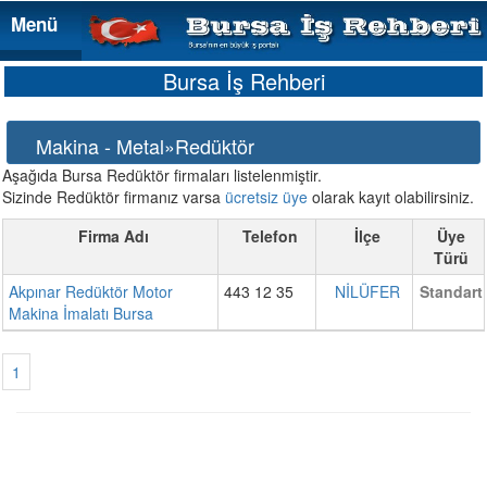
Menü
Menü
Bursa İş Rehberi
Makina - Metal»Redüktör
Aşağıda Bursa Redüktör firmaları listelenmiştir.
Sizinde Redüktör firmanız varsa
ücretsiz üye
olarak kayıt olabilirsiniz.
Firma Adı
Telefon
İlçe
Üye
Türü
Akpınar Redüktör Motor
443 12 35
NİLÜFER
Standart
Makina İmalatı Bursa
1