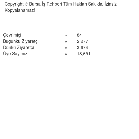
Copyright © Bursa İş Rehberi Tüm Hakları Saklıdır. İzinsiz
Kopyalanamaz!
Çevrimiçi
»
84
Bugünkü Ziyaretçi
»
2,277
Dünkü Ziyaretçi
»
3,674
Üye Sayımız
»
18,651