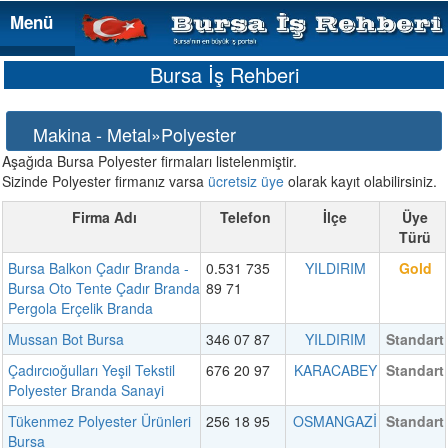
Menü
Menü
Bursa İş Rehberi
Makina - Metal»Polyester
Aşağıda Bursa Polyester firmaları listelenmiştir.
Sizinde Polyester firmanız varsa
ücretsiz üye
olarak kayıt olabilirsiniz.
Firma Adı
Telefon
İlçe
Üye
Türü
Bursa Balkon Çadır Branda -
0.531 735
YILDIRIM
Gold
Bursa Oto Tente Çadır Branda
89 71
Pergola Erçelik Branda
Mussan Bot Bursa
346 07 87
YILDIRIM
Standart
Çadırcıoğulları Yeşil Tekstil
676 20 97
KARACABEY
Standart
Polyester Branda Sanayi
Tükenmez Polyester Ürünleri
256 18 95
OSMANGAZİ
Standart
Bursa