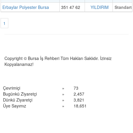
Erbaylar Polyester Bursa
351 47 62
YILDIRIM
Standart
1
Copyright © Bursa İş Rehberi Tüm Hakları Saklıdır. İzinsiz
Kopyalanamaz!
Çevrimiçi
»
73
Bugünkü Ziyaretçi
»
2,457
Dünkü Ziyaretçi
»
3,821
Üye Sayımız
»
18,651