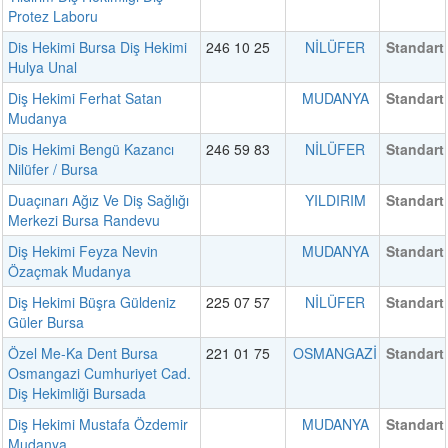
Protez Laboru
Dis Hekimi Bursa Diş Hekimi
246 10 25
NİLÜFER
Standart
Hulya Unal
Diş Hekimi Ferhat Satan
MUDANYA
Standart
Mudanya
Dis Hekimi Bengü Kazancı
246 59 83
NİLÜFER
Standart
Nilüfer / Bursa
Duaçınarı Ağız Ve Diş Sağlığı
YILDIRIM
Standart
Merkezi Bursa Randevu
Diş Hekimi Feyza Nevin
MUDANYA
Standart
Özaçmak Mudanya
Diş Hekimi Büşra Güldeniz
225 07 57
NİLÜFER
Standart
Güler Bursa
Özel Me-Ka Dent Bursa
221 01 75
OSMANGAZİ
Standart
Osmangazi Cumhuriyet Cad.
Diş Hekimliği Bursada
Diş Hekimi Mustafa Özdemir
MUDANYA
Standart
Mudanya