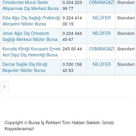
Ortodontist Murat Selek
0.224 223
OSMANGAZİ
Standart
Altıparmak Diş Merkezi Bursa
99 77
Elita Ağız Diş Sağlığı Polikliniği
0 224 414
NİLÜFER
Standart
Altınşehir Nilüfer Bursa
00 19
Jimer Ağız Diş Ortodonti
0.224 444
NİLÜFER
Standart
Sağlığı Merkezi Nilüfer Bursa
45 67
Korudiş Kliniği Korupark Emek
243 00 44
OSMANGAZİ
Standart
Acil Dişçi Diş Hekimliği Bursa
Dental Sağlık Diş Kliniği
0.530 156
NİLÜFER
Standart
Beşevler Nilüfer Bursa
42 63
1
Copyright © Bursa İş Rehberi Tüm Hakları Saklıdır. İzinsiz
Kopyalanamaz!