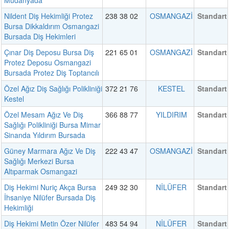
Mudanyada
Nildent Diş Hekimliği Protez
238 38 02
OSMANGAZİ
Standart
Bursa Dikkaldırım Osmangazi
Bursada Diş Hekimleri
Çınar Diş Deposu Bursa Diş
221 65 01
OSMANGAZİ
Standart
Protez Deposu Osmangazi
Bursada Protez Diş Toptancılı
Özel Ağız Diş Sağlığı Polikliniği
372 21 76
KESTEL
Standart
Kestel
Özel Mesam Ağız Ve Diş
366 88 77
YILDIRIM
Standart
Sağlığı Polikliniği Bursa Mimar
Sinanda Yıldırım Bursada
Güney Marmara Ağız Ve Diş
222 43 47
OSMANGAZİ
Standart
Sağlığı Merkezi Bursa
Altıparmak Osmangazi
Diş Hekimi Nuriç Akça Bursa
249 32 30
NİLÜFER
Standart
İhsaniye Nilüfer Bursada Diş
Hekimliği
Diş Hekimi Metin Özer Nilüfer
483 54 94
NİLÜFER
Standart