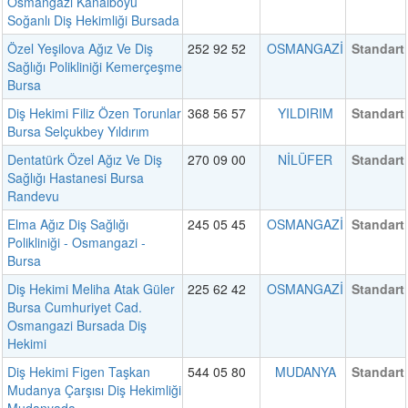
Osmangazi Kanalboyu
Soğanlı Diş Hekimliği Bursada
Özel Yeşilova Ağız Ve Diş
252 92 52
OSMANGAZİ
Standart
Sağlığı Polikliniği Kemerçeşme
Bursa
Diş Hekimi Filiz Özen Torunlar
368 56 57
YILDIRIM
Standart
Bursa Selçukbey Yıldırım
Dentatürk Özel Ağız Ve Diş
270 09 00
NİLÜFER
Standart
Sağlığı Hastanesi Bursa
Randevu
Elma Ağız Diş Sağlığı
245 05 45
OSMANGAZİ
Standart
Polikliniği - Osmangazi -
Bursa
Diş Hekimi Meliha Atak Güler
225 62 42
OSMANGAZİ
Standart
Bursa Cumhuriyet Cad.
Osmangazi Bursada Diş
Hekimi
Diş Hekimi Figen Taşkan
544 05 80
MUDANYA
Standart
Mudanya Çarşısı Diş Hekimliği