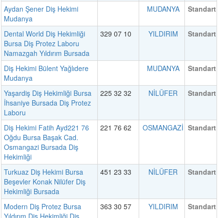
Aydan Şener Diş Hekimi
MUDANYA
Standart
Mudanya
Dental World Diş Hekimliği
329 07 10
YILDIRIM
Standart
Bursa Diş Protez Laboru
Namazgah Yıldırım Bursada
Diş Hekimi Bülent Yağlıdere
MUDANYA
Standart
Mudanya
Yaşardiş Diş Hekimliği Bursa
225 32 32
NİLÜFER
Standart
İhsaniye Bursada Diş Protez
Laboru
Diş Hekimi Fatih Ayd221 76
221 76 62
OSMANGAZİ
Standart
Oğdu Bursa Başak Cad.
Osmangazi Bursada Diş
Hekimliği
Turkuaz Diş Hekimi Bursa
451 23 33
NİLÜFER
Standart
Beşevler Konak Nilüfer Diş
Hekimliği Bursada
Modern Diş Protez Bursa
363 30 57
YILDIRIM
Standart
Yıldırım Diş Hekimliği Diş