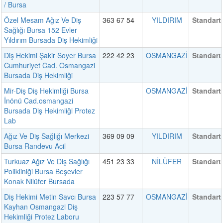
/ Bursa
Özel Mesam Ağız Ve Diş
363 67 54
YILDIRIM
Standart
Sağlığı Bursa 152 Evler
Yıldırım Bursada Diş Hekimliği
Diş Hekimi Şakir Soyer Bursa
222 42 23
OSMANGAZİ
Standart
Cumhuriyet Cad. Osmangazi
Bursada Diş Hekimliği
Mir-Diş Diş Hekimliği Bursa
OSMANGAZİ
Standart
İnönü Cad.osmangazi
Bursada Diş Hekimliği Protez
Lab
Ağız Ve Diş Sağlığı Merkezi
369 09 09
YILDIRIM
Standart
Bursa Randevu Acil
Turkuaz Ağız Ve Diş Sağlığı
451 23 33
NİLÜFER
Standart
Polikliniği Bursa Beşevler
Konak Nilüfer Bursada
Diş Hekimi Metin Savcı Bursa
223 57 77
OSMANGAZİ
Standart
Kayhan Osmangazi Diş
Hekimliği Protez Laboru