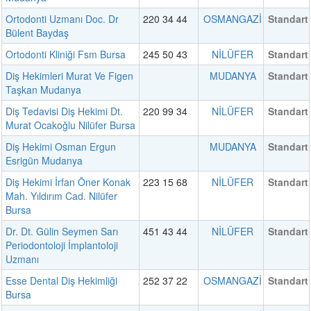
Ortodonti Uzmanı Doc. Dr
220 34 44
OSMANGAZİ
Standart
Bülent Baydaş
Ortodonti Kliniği Fsm Bursa
245 50 43
NİLÜFER
Standart
Diş Hekimleri Murat Ve Figen
MUDANYA
Standart
Taşkan Mudanya
Diş Tedavisi Diş Hekimi Dt.
220 99 34
NİLÜFER
Standart
Murat Ocakoğlu Nilüfer Bursa
Diş Hekimi Osman Ergun
MUDANYA
Standart
Esrigün Mudanya
Diş Hekimi İrfan Öner Konak
223 15 68
NİLÜFER
Standart
Mah. Yıldırım Cad. Nilüfer
Bursa
Dr. Dt. Gülin Seymen Sarı
451 43 44
NİLÜFER
Standart
Periodontoloji İmplantoloji
Uzmanı
Esse Dental Diş Hekimliği
252 37 22
OSMANGAZİ
Standart
Bursa