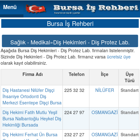
Menü
Menü
Bursa İş Rehberi
Sağlık - Medikal»Diş Hekimleri - Diş Protez Lab.
Aşağıda Bursa Diş Hekimleri - Diş Protez Lab. firmaları listelenmiştir.
Sizinde Diş Hekimleri - Diş Protez Lab. firmanız varsa
ücretsiz üye
olarak kayıt olabilirsiniz.
Firma Adı
Telefon
İlçe
Üye
Türü
Diş Hastanesi Nilüfer Dişçi
225 32 32
NİLÜFER
Standart
İhsaniye Ortodonti Diş
Merkezi Esentepe Dişçi Bursa
Diş Hekimi Fatih Mutlu Yeşil
224 27 97
OSMANGAZİ
Standart
Bursa Nalbantoğlu Heykel Diş
Hekimliği Bursada
Diş Hekimi Ferhat Ün Bursa
232 27 27
OSMANGAZİ
Standart