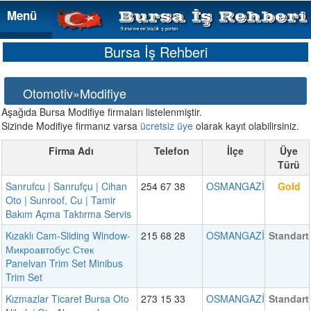
Menü
Menü
Bursa İş Rehberi
Otomotiv»Modifiye
Aşağıda Bursa Modifiye firmaları listelenmiştir.
Sizinde Modifiye firmanız varsa
ücretsiz üye
olarak kayıt olabilirsiniz.
Firma Adı
Telefon
İlçe
Üye
Türü
Sanrufcu | Sanrufçu | Cihan
254 67 38
OSMANGAZİ
Gold
Oto | Sunroof, Cu | Tamir
Bakım Açma Taktırma Servis
Kızaklı Cam-Sliding Window-
215 68 28
OSMANGAZİ
Standart
Микроавтобус Стек
Panelvan Trim Set Minibus
Trim Set
Kızmazlar Ticaret Bursa Oto
273 15 33
OSMANGAZİ
Standart