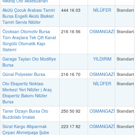
Nikelaj Oto Aksesuarları
Akülü Çocuk Arabası Tamiri
444 16 03
NİLÜFER
Standart
Bursa Engelli Akülü Bisiklet
Tamiri Servis Nilüfer
Özoksan Otomotiv Bursa
216 16 56
OSMANGAZİ
Standart
Tüm Araçlara Tek Çift Kanat
Sürgülü Otomatik Kapı
Sistemi
Garage Taylan Oto Modifiye
YILDIRIM
Standart
Bursa
Günal Polyester Bursa
216 16 70
OSMANGAZİ
Standart
Oto Ekspertiz Noktası
NİLÜFER
Standart
Merkezi Yeri Nilüfer | Araç
Ekspertiz Bakımı Nilüfer
Bursa
Taner Dizayn Bursa Oto
250 50 92
OSMANGAZİ
Standart
Buzdolabı İmalatı
Sürat Kargo Altıparmak
223 17 82
OSMANGAZİ
Standart
Çırpan Ahmetpaşa Şube