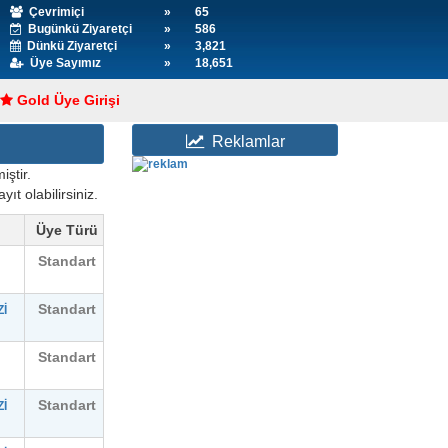
Çevrimiçi
»
65
Bugünkü Ziyaretçi
»
586
Dünkü Ziyaretçi
»
3,821
Üye Sayımız
»
18,651
Gold Üye Girişi
Reklamlar
ştir.
yıt olabilirsiniz.
Üye Türü
Standart
Standart
İ
Standart
Standart
İ