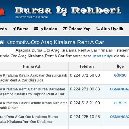
zda
Bursa
İş İlanları
Ödeme Yap
Altın Üyelik
Oto Araç Kiralama Rent A Car
Otomotiv»
Aşağıda Bursa Oto Araç Kiralama Rent A Car firmaları listelenmi
izinde Oto Araç Kiralama Rent A Car firmanız varsa
olarak ka
ücretsiz üye
Firma Adı
Telefon
İlçe
0 224 371 68 08
o Kiralama Kiralık Arabalar Gürsu Kiralık
GÜRSU
açlar Rent A Car Gürsu'da
0.224 271 00 83
o Kiralama Rent A Car Bursa Darmstad
OSMANGAZ
rşamba Kiralık Oto Caprice Rent A Car
0.224 513 21 00
o Kiralama Galeri Gemlik Araba Kiralama
GEMLİK
ralık Otolar
0.224 225 10 95
ran Rent A Car Oto Kiralama Bursa
OSMANGAZ
aba Kiralama Yeri Oto Kiralama