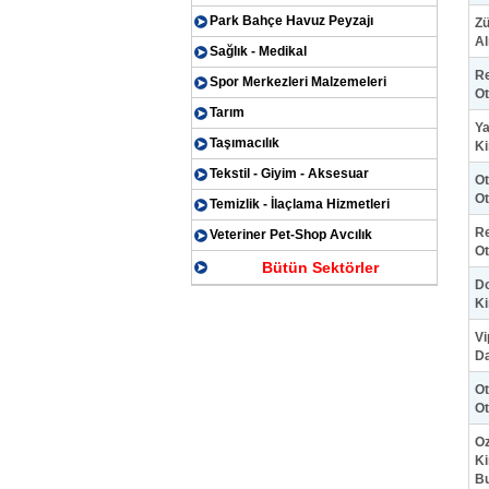
Park Bahçe Havuz Peyzajı
Zü
Al
Sağlık - Medikal
Re
Spor Merkezleri Malzemeleri
Ot
Tarım
Ya
Taşımacılık
Ki
Tekstil - Giyim - Aksesuar
Ot
Ot
Temizlik - İlaçlama Hizmetleri
Re
Veteriner Pet-Shop Avcılık
Ot
Bütün Sektörler
Do
Ki
Vi
Da
Ot
Ot
Oz
Ki
B