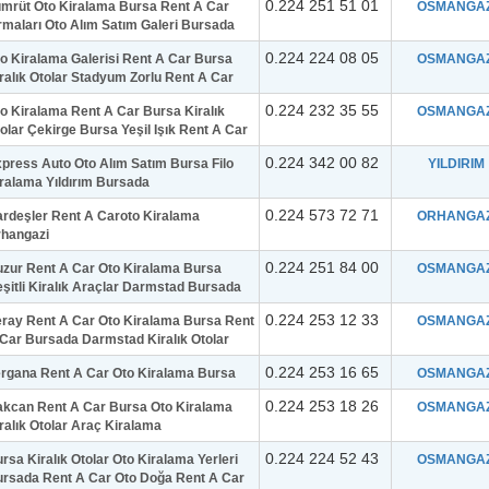
0.224 251 51 01
mrüt Oto Kiralama Bursa Rent A Car
OSMANGAZ
rmaları Oto Alım Satım Galeri Bursada
0.224 224 08 05
o Kiralama Galerisi Rent A Car Bursa
OSMANGAZ
ralık Otolar Stadyum Zorlu Rent A Car
0.224 232 35 55
o Kiralama Rent A Car Bursa Kiralık
OSMANGAZ
olar Çekirge Bursa Yeşil Işık Rent A Car
0.224 342 00 82
press Auto Oto Alım Satım Bursa Filo
YILDIRIM
ralama Yıldırım Bursada
0.224 573 72 71
rdeşler Rent A Caroto Kiralama
ORHANGAZ
rhangazi
0.224 251 84 00
zur Rent A Car Oto Kiralama Bursa
OSMANGAZ
şitli Kiralık Araçlar Darmstad Bursada
0.224 253 12 33
ray Rent A Car Oto Kiralama Bursa Rent
OSMANGAZ
Car Bursada Darmstad Kiralık Otolar
0.224 253 16 65
rgana Rent A Car Oto Kiralama Bursa
OSMANGAZ
0.224 253 18 26
kcan Rent A Car Bursa Oto Kiralama
OSMANGAZ
ralık Otolar Araç Kiralama
0.224 224 52 43
rsa Kiralık Otolar Oto Kiralama Yerleri
OSMANGAZ
rsada Rent A Car Oto Doğa Rent A Car