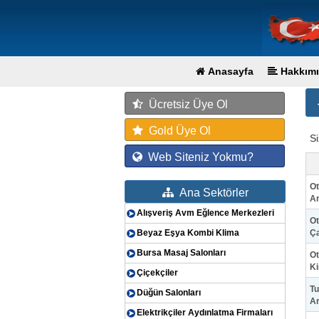
Anasayfa
Hakkımı
Ücretsiz Üye Ol
Gold Üye Ol
S
Web Siteniz Yokmu?
Ot
Ana Sektörler
Ar
Alışveriş Avm Eğlence Merkezleri
Ot
Beyaz Eşya Kombi Klima
Ça
Bursa Masaj Salonları
Ot
Ki
Çiçekçiler
Tu
Düğün Salonları
Ar
Elektrikçiler Aydınlatma Firmaları