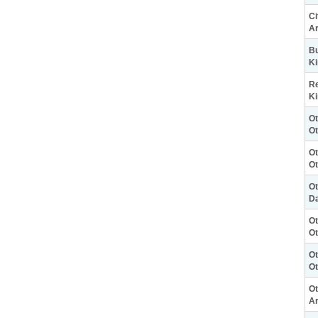
Ci
Ar
Bu
Ki
Re
Ki
Ot
Ot
Ot
Ot
Ot
D
Ot
Ot
Ot
Ot
Ot
Ar