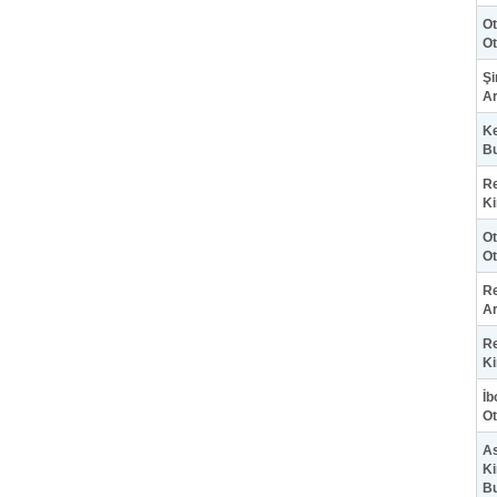
Ot
Ot
Şi
Ar
Ke
Bu
Re
Ki
Ot
Ot
Re
Ar
Re
Ki
İb
Ot
As
Ki
B