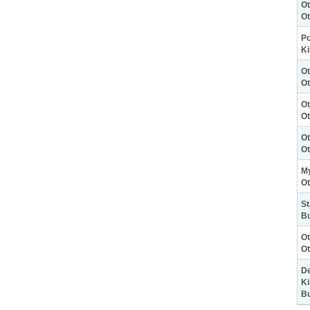
Ot
Ot
Po
Ki
Ot
Ot
Ot
Ot
Ot
Ot
My
Ot
St
Bu
Ot
Ot
De
Ki
B