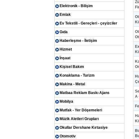
Zü
Elektronik - Bilişim
Fi
Emlak
Ot
Ki
Ev Tekstili - Gereçleri - çeyizciler
Ot
Gıda
Ot
Haberleşme - İletişim
Ex
Hizmet
Ki
İnşaat
Ka
Kişisel Bakım
O
Konaklama - Turizm
Hu
Çe
Makina - Metal
Se
Matbaa Reklam Baskı Ajans
A 
Mobilya
Fe
Mutfak - Yer Döşemeleri
Ha
Müzik Aletleri Grupları
Ki
Okullar Dershane Kırtasiye
Bu
Bu
Otomotiv