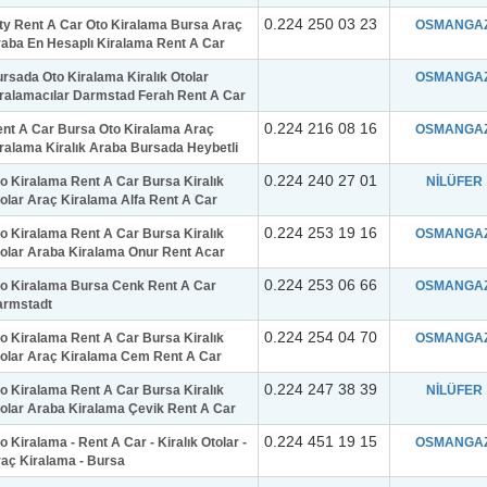
0.224 250 03 23
ty Rent A Car Oto Kiralama Bursa Araç
OSMANGAZ
aba En Hesaplı Kiralama Rent A Car
rsada Oto Kiralama Kiralık Otolar
OSMANGAZ
ralamacılar Darmstad Ferah Rent A Car
0.224 216 08 16
nt A Car Bursa Oto Kiralama Araç
OSMANGAZ
ralama Kiralık Araba Bursada Heybetli
0.224 240 27 01
o Kiralama Rent A Car Bursa Kiralık
NİLÜFER
olar Araç Kiralama Alfa Rent A Car
0.224 253 19 16
o Kiralama Rent A Car Bursa Kiralık
OSMANGAZ
olar Araba Kiralama Onur Rent Acar
0.224 253 06 66
o Kiralama Bursa Cenk Rent A Car
OSMANGAZ
armstadt
0.224 254 04 70
o Kiralama Rent A Car Bursa Kiralık
OSMANGAZ
olar Araç Kiralama Cem Rent A Car
0.224 247 38 39
o Kiralama Rent A Car Bursa Kiralık
NİLÜFER
olar Araba Kiralama Çevik Rent A Car
0.224 451 19 15
o Kiralama - Rent A Car - Kiralık Otolar -
OSMANGAZ
aç Kiralama - Bursa