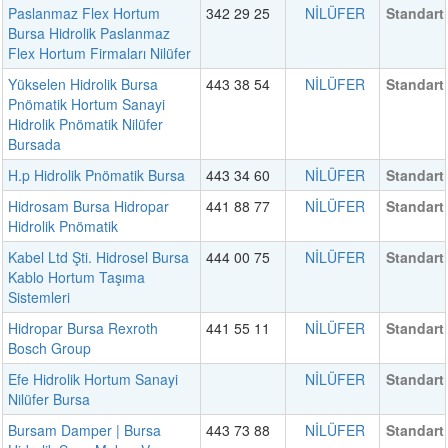
Paslanmaz Flex Hortum
342 29 25
NİLÜFER
Standart
Bursa Hidrolik Paslanmaz
Flex Hortum Firmaları Nilüfer
Yükselen Hidrolik Bursa
443 38 54
NİLÜFER
Standart
Pnömatik Hortum Sanayi
Hidrolik Pnömatik Nilüfer
Bursada
H.p Hidrolik Pnömatik Bursa
443 34 60
NİLÜFER
Standart
Hidrosam Bursa Hidropar
441 88 77
NİLÜFER
Standart
Hidrolik Pnömatik
Kabel Ltd Şti. Hidrosel Bursa
444 00 75
NİLÜFER
Standart
Kablo Hortum Taşıma
Sistemleri
Hidropar Bursa Rexroth
441 55 11
NİLÜFER
Standart
Bosch Group
Efe Hidrolik Hortum Sanayi
NİLÜFER
Standart
Nilüfer Bursa
Bursam Damper | Bursa
443 73 88
NİLÜFER
Standart