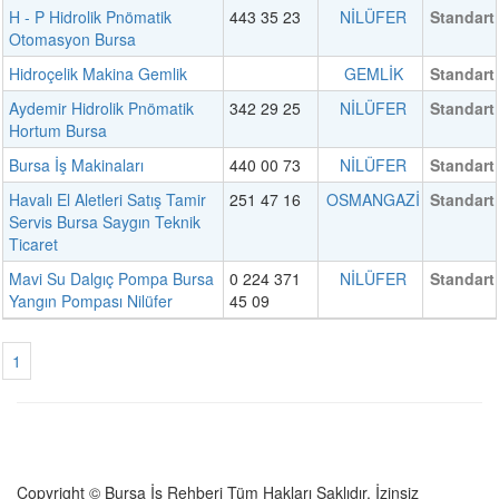
H - P Hidrolik Pnömatik
443 35 23
NİLÜFER
Standart
Otomasyon Bursa
Hidroçelik Makina Gemlik
GEMLİK
Standart
Aydemir Hidrolik Pnömatik
342 29 25
NİLÜFER
Standart
Hortum Bursa
Bursa İş Makinaları
440 00 73
NİLÜFER
Standart
Havalı El Aletleri Satış Tamir
251 47 16
OSMANGAZİ
Standart
Servis Bursa Saygın Teknik
Ticaret
Mavi Su Dalgıç Pompa Bursa
0 224 371
NİLÜFER
Standart
Yangın Pompası Nilüfer
45 09
1
Copyright © Bursa İş Rehberi Tüm Hakları Saklıdır. İzinsiz