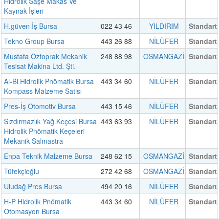
Hidrolik Saşe Makas Ve
Kaynak İşleri
H.güven İş Bursa
022 43 46
YILDIRIM
Standart
Tekno Group Bursa
443 26 88
NİLÜFER
Standart
Mustafa Öztoprak Mekanik
248 88 98
OSMANGAZİ
Standart
Tesisat Makina Ltd. Şti.
Al-Bi Hidrolik Pnömatik Bursa
443 34 60
NİLÜFER
Standart
Kompass Malzeme Satısı
Pres-İş Otomotiv Bursa
443 15 46
NİLÜFER
Standart
Sızdırmazlık Yağ Keçesi Bursa
443 63 93
NİLÜFER
Standart
Hidrolik Pnömatik Keçeleri
Mekanik Salmastra
Enpa Teknik Malzeme Bursa
248 62 15
OSMANGAZİ
Standart
Tüfekçioğlu
272 42 68
OSMANGAZİ
Standart
Uludağ Pres Bursa
494 20 16
NİLÜFER
Standart
H-P Hidrolik Pnömatik
443 34 60
NİLÜFER
Standart
Otomasyon Bursa