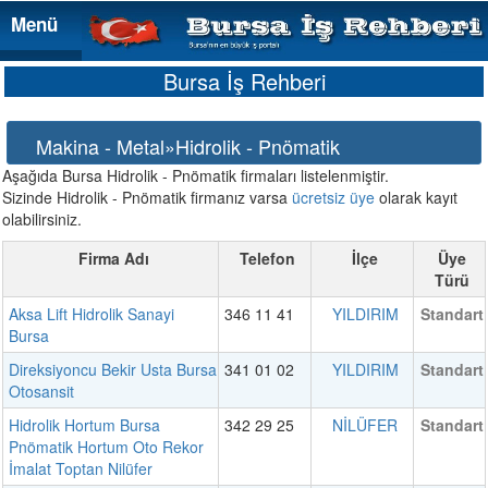
Menü
Menü
Bursa İş Rehberi
Makina - Metal»Hidrolik - Pnömatik
Aşağıda Bursa Hidrolik - Pnömatik firmaları listelenmiştir.
Sizinde Hidrolik - Pnömatik firmanız varsa
ücretsiz üye
olarak kayıt
olabilirsiniz.
Firma Adı
Telefon
İlçe
Üye
Türü
Aksa Lift Hidrolik Sanayi
346 11 41
YILDIRIM
Standart
Bursa
Direksiyoncu Bekir Usta Bursa
341 01 02
YILDIRIM
Standart
Otosansit
Hidrolik Hortum Bursa
342 29 25
NİLÜFER
Standart
Pnömatik Hortum Oto Rekor
İmalat Toptan Nilüfer