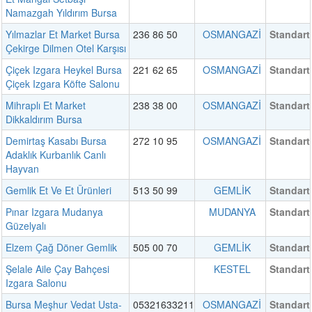
Namazgah Yıldırım Bursa
Yılmazlar Et Market Bursa
236 86 50
OSMANGAZİ
Standart
Çekirge Dilmen Otel Karşısı
Çiçek Izgara Heykel Bursa
221 62 65
OSMANGAZİ
Standart
Çiçek Izgara Köfte Salonu
Mihraplı Et Market
238 38 00
OSMANGAZİ
Standart
Dikkaldırım Bursa
Demirtaş Kasabı Bursa
272 10 95
OSMANGAZİ
Standart
Adaklık Kurbanlık Canlı
Hayvan
Gemlik Et Ve Et Ürünleri
513 50 99
GEMLİK
Standart
Pınar Izgara Mudanya
MUDANYA
Standart
Güzelyalı
Elzem Çağ Döner Gemlik
505 00 70
GEMLİK
Standart
Şelale Aile Çay Bahçesi
KESTEL
Standart
Izgara Salonu
Bursa Meşhur Vedat Usta-
05321633211
OSMANGAZİ
Standart