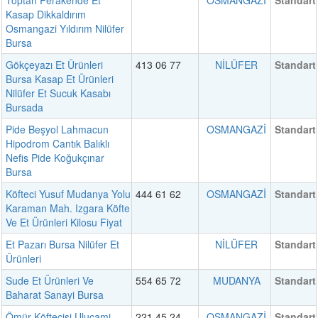
Toptan Perakende Et
OSMANGAZİ
Standart
Kasap Dikkaldırım
Osmangazi Yıldırım Nilüfer
Bursa
Gökçeyazı Et Ürünleri
413 06 77
NİLÜFER
Standart
Bursa Kasap Et Ürünleri
Nilüfer Et Sucuk Kasabı
Bursada
Pide Beşyol Lahmacun
OSMANGAZİ
Standart
Hipodrom Cantık Balıklı
Nefis Pide Koğukçınar
Bursa
Köfteci Yusuf Mudanya Yolu
444 61 62
OSMANGAZİ
Standart
Karaman Mah. Izgara Köfte
Ve Et Ürünleri Kilosu Fiyat
Et Pazarı Bursa Nilüfer Et
NİLÜFER
Standart
Ürünleri
Sude Et Ürünleri Ve
554 65 72
MUDANYA
Standart
Baharat Sanayi Bursa
Ömür Köftecisi Ulucami
221 45 24
OSMANGAZİ
Standart