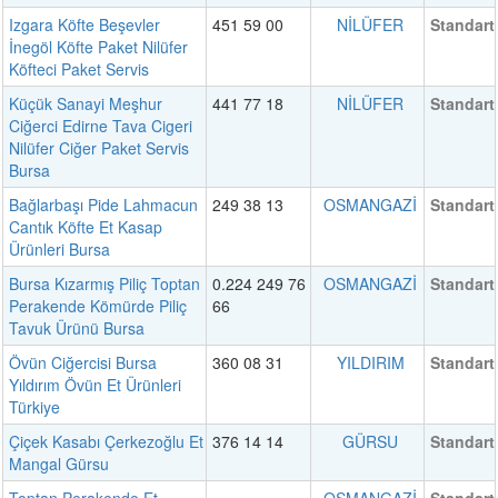
Izgara Köfte Beşevler
451 59 00
NİLÜFER
Standart
İnegöl Köfte Paket Nilüfer
Köfteci Paket Servis
Küçük Sanayi Meşhur
441 77 18
NİLÜFER
Standart
Ciğerci Edirne Tava Cigeri
Nilüfer Ciğer Paket Servis
Bursa
Bağlarbaşı Pide Lahmacun
249 38 13
OSMANGAZİ
Standart
Cantık Köfte Et Kasap
Ürünleri Bursa
Bursa Kızarmış Piliç Toptan
0.224 249 76
OSMANGAZİ
Standart
Perakende Kömürde Piliç
66
Tavuk Ürünü Bursa
Övün Ciğercisi Bursa
360 08 31
YILDIRIM
Standart
Yıldırım Övün Et Ürünleri
Türkiye
Çiçek Kasabı Çerkezoğlu Et
376 14 14
GÜRSU
Standart
Mangal Gürsu