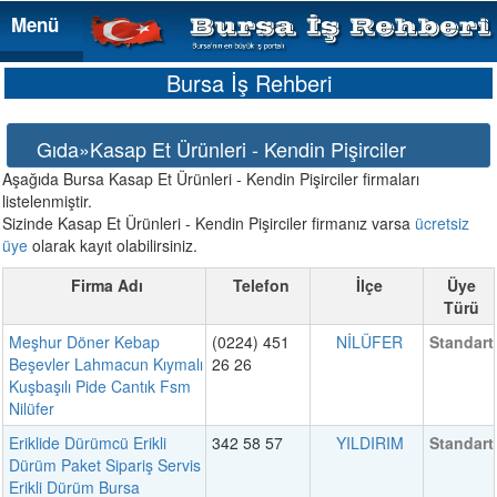
Menü
Menü
Bursa İş Rehberi
Gıda»Kasap Et Ürünleri - Kendin Pişirciler
Aşağıda Bursa Kasap Et Ürünleri - Kendin Pişirciler firmaları
listelenmiştir.
Sizinde Kasap Et Ürünleri - Kendin Pişirciler firmanız varsa
ücretsiz
üye
olarak kayıt olabilirsiniz.
Firma Adı
Telefon
İlçe
Üye
Türü
Meşhur Döner Kebap
(0224) 451
NİLÜFER
Standart
Beşevler Lahmacun Kıymalı
26 26
Kuşbaşılı Pide Cantık Fsm
Nilüfer
Eriklide Dürümcü Erikli
342 58 57
YILDIRIM
Standart
Dürüm Paket Sipariş Servis
Erikli Dürüm Bursa