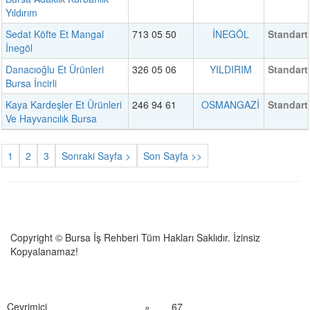
Yıldırım
Sedat Köfte Et Mangal
713 05 50
İNEGÖL
Standart
İnegöl
Danacıoğlu Et Ürünleri
326 05 06
YILDIRIM
Standart
Bursa İncirli
Kaya Kardeşler Et Ürünleri
246 94 61
OSMANGAZİ
Standart
Ve Hayvancılık Bursa
1
2
3
Sonraki Sayfa >
Son Sayfa >>
Copyright © Bursa İş Rehberi Tüm Hakları Saklıdır. İzinsiz
Kopyalanamaz!
Çevrimiçi
»
67