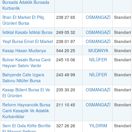
Bursada Adaklık Bursada
Kurbanlık
İlhan Et Market Et Piliç
238 27 65
OSMANGAZİ
Standart
Ürünleri Bursa
İstiklal Kasabı İstiklal Bursa
249 05 32
OSMANGAZİ
Standart
Yeşil Bursa Emet Et Market
238 01 97
OSMANGAZİ
Standart
Kasap Hasan Mudanya
544 20 25
MUDANYA
Standart
Bulvar Kasabı Bursa Canlı
245 10 06
NİLÜFER
Standart
Hayvan Satımı Vardır
Bahçende Cafe Izgara
243 49 99
NİLÜFER
Standart
Salonu Nilüfer Bursa
Kasap Bülent Bursa Et Ve
235 30 20
OSMANGAZİ
Standart
Et Ürünleri
Reform Hayvancılık Bursa
211 10 45
OSMANGAZİ
Standart
Canlı Kasaplık Ve Adaklık
Kurbanlıklar
Sem Et Gıda Köfte Bonfile
327 26 26
YILDIRIM
Standart
Et Mangal Setbaşı