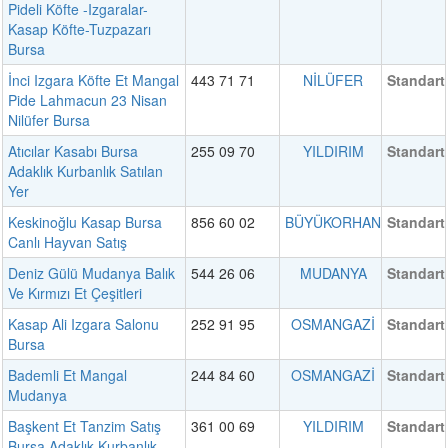
Pideli Köfte -Izgaralar-
Kasap Köfte-Tuzpazarı
Bursa
İnci Izgara Köfte Et Mangal
443 71 71
NİLÜFER
Standart
Pide Lahmacun 23 Nisan
Nilüfer Bursa
Atıcılar Kasabı Bursa
255 09 70
YILDIRIM
Standart
Adaklık Kurbanlık Satılan
Yer
Keskinoğlu Kasap Bursa
856 60 02
BÜYÜKORHAN
Standart
Canlı Hayvan Satış
Deniz Gülü Mudanya Balık
544 26 06
MUDANYA
Standart
Ve Kırmızı Et Çeşitleri
Kasap Ali Izgara Salonu
252 91 95
OSMANGAZİ
Standart
Bursa
Bademli Et Mangal
244 84 60
OSMANGAZİ
Standart
Mudanya
Başkent Et Tanzim Satış
361 00 69
YILDIRIM
Standart
Bursa Adaklık Kurbanlık