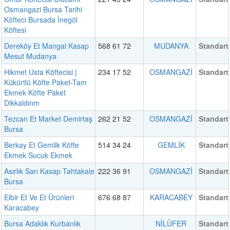
Osmangazi Bursa Tarihi
Köfteci Bursada İnegöl
Köftesi
Dereköy Et Mangal Kasap
568 61 72
MUDANYA
Standart
Mesut Mudanya
Hikmet Usta Köftecisi |
234 17 52
OSMANGAZİ
Standart
Kükürtlü Köfte Paket-Tam
Ekmek Köfte Paket
Dikkaldırım
Tezcan Et Market Demirtaş
262 21 52
OSMANGAZİ
Standart
Bursa
Berkay Et Gemlik Köfte
514 34 24
GEMLİK
Standart
Ekmek Sucuk Ekmek
Asırlık Sarı Kasap Tahtakale
222 36 91
OSMANGAZİ
Standart
Bursa
Elbir Et Ve Et Ürünleri
676 68 87
KARACABEY
Standart
Karacabey
Bursa Adaklık Kurbanlık
NİLÜFER
Standart