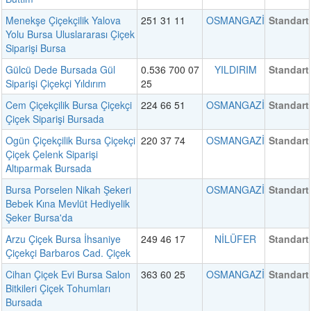
Menekşe Çiçekçilik Yalova
251 31 11
OSMANGAZİ
Standart
Yolu Bursa Uluslararası Çiçek
Siparişi Bursa
Gülcü Dede Bursada Gül
0.536 700 07
YILDIRIM
Standart
Siparişi Çiçekçi Yıldırım
25
Cem Çiçekçilik Bursa Çiçekçi
224 66 51
OSMANGAZİ
Standart
Çiçek Siparişi Bursada
Ogün Çiçekçilik Bursa Çiçekçi
220 37 74
OSMANGAZİ
Standart
Çiçek Çelenk Siparişi
Altıparmak Bursada
Bursa Porselen Nikah Şekeri
OSMANGAZİ
Standart
Bebek Kına Mevlüt Hediyelik
Şeker Bursa'da
Arzu Çiçek Bursa İhsaniye
249 46 17
NİLÜFER
Standart
Çiçekçi Barbaros Cad. Çiçek
Cihan Çiçek Evi Bursa Salon
363 60 25
OSMANGAZİ
Standart
Bitkileri Çiçek Tohumları
Bursada