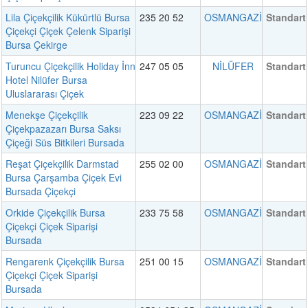
Lila Çiçekçilik Kükürtlü Bursa
235 20 52
OSMANGAZİ
Standart
Çiçekçi Çiçek Çelenk Siparişi
Bursa Çekirge
Turuncu Çiçekçilik Holiday İnn
247 05 05
NİLÜFER
Standart
Hotel Nilüfer Bursa
Uluslararası Çiçek
Menekşe Çiçekçilik
223 09 22
OSMANGAZİ
Standart
Çiçekpazazarı Bursa Saksı
Çiçeği Süs Bitkileri Bursada
Reşat Çiçekçilik Darmstad
255 02 00
OSMANGAZİ
Standart
Bursa Çarşamba Çiçek Evi
Bursada Çiçekçi
Orkide Çiçekçilik Bursa
233 75 58
OSMANGAZİ
Standart
Çiçekçi Çiçek Siparişi
Bursada
Rengarenk Çiçekçilik Bursa
251 00 15
OSMANGAZİ
Standart
Çiçekçi Çiçek Siparişi
Bursada