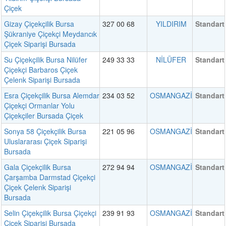
Çiçek
Gizay Çiçekçilik Bursa
327 00 68
YILDIRIM
Standart
Şükraniye Çiçekçi Meydancık
Çiçek Siparişi Bursada
Su Çiçekçilik Bursa Nilüfer
249 33 33
NİLÜFER
Standart
Çiçekçi Barbaros Çiçek
Çelenk Siparişi Bursada
Esra Çiçekçilik Bursa Alemdar
234 03 52
OSMANGAZİ
Standart
Çiçekçi Ormanlar Yolu
Çiçekçiler Bursada Çiçek
Sonya 58 Çiçekçilik Bursa
221 05 96
OSMANGAZİ
Standart
Uluslararası Çiçek Siparişi
Bursada
Gala Çiçekçilik Bursa
272 94 94
OSMANGAZİ
Standart
Çarşamba Darmstad Çiçekçi
Çiçek Çelenk Siparişi
Bursada
Selin Çiçekçilik Bursa Çiçekçi
239 91 93
OSMANGAZİ
Standart
Çiçek Siparişi Bursada