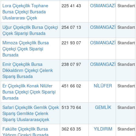
Lora Çiçekçilik Tophane
225 41 43
OSMANGAZİ
Standart
Bursa Çiçekçi Bursada
Uluslararası Çiçek
Uğur Çiçekçilik Bursa Çiçekçi
254 07 13
OSMANGAZİ
Standart
Çiçek Siparişi Bursada
Mimoza Çiçekçilik Bursa
221 93 07
OSMANGAZİ
Standart
Çiçekçi Çiçek Siparişi
Bursada
Emir Çiçekçilik Bursa
238 07 97
OSMANGAZİ
Standart
Dikkaldırım Çiçekçi Çelenk
Sipariş Bursada
Er Çiçekçilik Konak Nilüfer
451 66 02
NİLÜFER
Standart
Bursa Çiçekçi Çiçek Siparişi
Bursada
Safari Çiçekçilik Gemlik Çiçek
513 70 64
GEMLİK
Standart
Sipariş Gemlikte Çelenk
Sipariş Uluslararasıçiçek
Fakülte Çiçekçilik Bursa
362 63 35
YILDIRIM
Standart
Yıldırım Çiçekçi Bursada