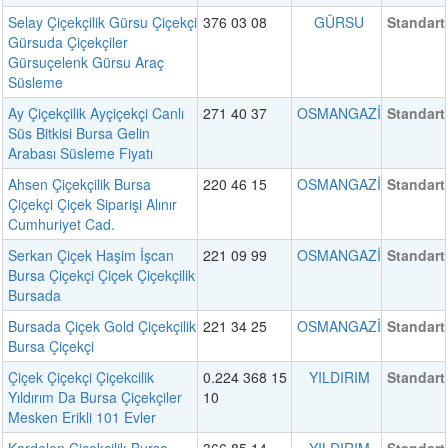
Selay Çiçekçilik Gürsu Çiçekçi
376 03 08
GÜRSU
Standart
Gürsuda Çiçekçiler
Gürsuçelenk Gürsu Araç
Süsleme
Ay Çiçekçilik Ayçiçekçi Canlı
271 40 37
OSMANGAZİ
Standart
Süs Bitkisi Bursa Gelin
Arabası Süsleme Fiyatı
Ahsen Çiçekçilik Bursa
220 46 15
OSMANGAZİ
Standart
Çiçekçi Çiçek Siparişi Alınır
Cumhuriyet Cad.
Serkan Çiçek Haşim İşcan
221 09 99
OSMANGAZİ
Standart
Bursa Çiçekçi Çiçek Çiçekçilik
Bursada
Bursada Çiçek Gold Çiçekçilik
221 34 25
OSMANGAZİ
Standart
Bursa Çiçekçi
Çiçek Çiçekçi Çiçekcilik
0.224 368 15
YILDIRIM
Standart
Yıldırım Da Bursa Çiçekçiler
10
Mesken Erikli 101 Evler