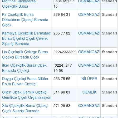
Merinos Uluslararası
0534 651 35
OSMANGAZİ
Standart
Çiçekçilik Bursa
15
Kır Çiçekçilik Bursa
239 84 31
OSMANGAZİ
Standart
Dikkaldırım Çiçekçi Bursada
Çiçek
Kamelya Çiçekçilik Darmstad
255 77 82
OSMANGAZİ
Standart
Bursa Çiçekçi Çiçek Çelenk
Siparişi Bursada
Lis Çiçekçilik Çekirge Bursa
02242333399
OSMANGAZİ
Standart
Çiçekçi Bursada Çiçek
İlker Çiçekçilik Bursa Çiçek
(0224) 247
OSMANGAZİ
Standart
Bursada Çiçekçi
10 58
Duygu Çiçekçi Bursa Nilüfer
256 75 55
NİLÜFER
Standart
F.s.m Bulvarı Çiçekçi
Çılgın Çiçek Gemlik Çiçekçi
514 66 61
GEMLİK
Standart
Gemlikte Çiçek Organizasyon
Sıla Çiçekçilik Bursa Çiçekçi
271 29 63
OSMANGAZİ
Standart
Çiçek Siparişi Bursada