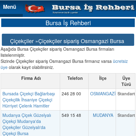
Menü
Menü
Bursa İş Rehberi
Çiçekçiler »Çiçekçiler sipariş Osmangazi Bursa
Aşağıda Bursa Çiçekçiler sipariş Osmangazi Bursa firmaları
listelenmiştir.
Sizinde Çiçekçiler sipariş Osmangazi Bursa firmanız varsa
ücretsiz
üye
olarak kayıt olabilirsiniz.
Firma Adı
Telefon
İlçe
Üye
Türü
Bursada Çiçekçi Bağlarbaşı
246 28 00
OSMANGAZİ
Standart
Çiçekçilik İhsaniye Çiçekçi
Hürriyet Çelenk Hamitler
Mudanya Çiçek Güzelyalı
549 15 48
MUDANYA
Standart
Çiçekçi Mudanya'da
Çiçekçiler Güzelyalı'da
Çiçekçi Bursa