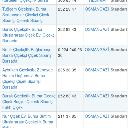
Kardelen Çiçekçilik Bursa
366 85 14
YILDIRIM
Standart
Tuğçem Çiçekçilik Bursa
232 29 47
OSMANGAZİ
Standart
Sıramaşeler Çiçekçi Çiçek
Siparişi Çelenk Sipariş
Burak Çiçekçilik Bursa
252 83 43
OSMANGAZİ
Standart
Uluslararası Çiçek Evi Çiçekçi
Bursada
Nehir Çiçekçilik Bağlarbaşı
0 224 240 26
OSMANGAZİ
Standart
Bursa Çiçekçi Çiçek Siparişi
30
Bursada
Aybüken Çiçekçilik Zübeyde
235 38 35
OSMANGAZİ
Standart
Hanım Doğumevi Bursa
Çiçekçi Çiçek Siparişi
Bursada
Burak Çiçekçilik Bursa Çiçekçi
252 83 43
OSMANGAZİ
Standart
Çiçek Beşyol Çelenk Sipariş
Fatih Çiçek
Nur Çiçek Evi Bursa Buttim
211 37 85
OSMANGAZİ
Standart
Uluslararası Çiçekçilik Bursa
Buttim