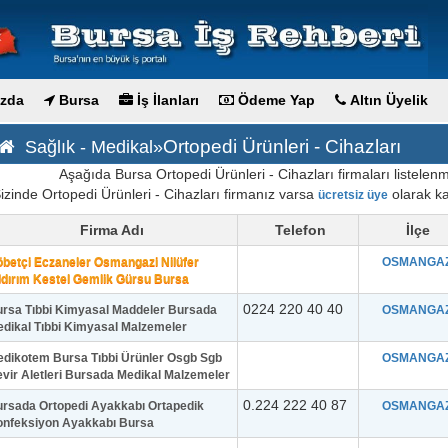
zda
Bursa
İş İlanları
Ödeme Yap
Altın Üyelik
Ortopedi Ürünleri - Cihazları
Sağlık - Medikal»
Aşağıda Bursa Ortopedi Ürünleri - Cihazları firmaları listelenmi
izinde Ortopedi Ürünleri - Cihazları firmanız varsa
olarak kay
ücretsiz üye
Firma Adı
Telefon
İlçe
betçi Eczaneler Osmangazi Nilüfer
OSMANGAZ
ldırım Kestel Gemlik Gürsu Bursa
0224 220 40 40
rsa Tıbbi Kimyasal Maddeler Bursada
OSMANGAZ
dikal Tıbbi Kimyasal Malzemeler
dikotem Bursa Tıbbi Ürünler Osgb Sgb
OSMANGAZ
vir Aletleri Bursada Medikal Malzemeler
0.224 222 40 87
rsada Ortopedi Ayakkabı Ortapedik
OSMANGAZ
onfeksiyon Ayakkabı Bursa