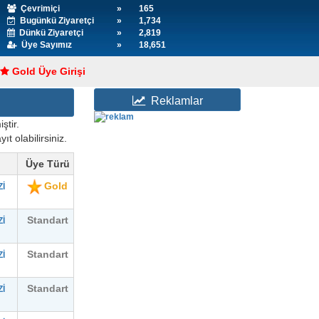
Çevrimiçi
»
165
Bugünkü Ziyaretçi
»
1,734
Dünkü Ziyaretçi
»
2,819
Üye Sayımız
»
18,651
Gold Üye Girişi
Reklamlar
ştir.
ıt olabilirsiniz.
Üye Türü
Gold
İ
Standart
İ
Standart
İ
Standart
İ