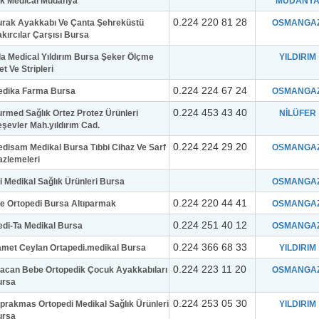
ık Medical Mudanya
MUDANY
0.224 220 81 28
rak Ayakkabı Ve Çanta Şehreküstü
OSMANGAZ
kırcılar Çarşısı Bursa
la Medical Yıldırım Bursa Şeker Ölçme
YILDIRIM
et Ve Stripleri
0.224 224 67 24
edika Farma Bursa
OSMANGAZ
0.224 453 43 40
rmed Sağlık Ortez Protez Ürünleri
NİLÜFER
şevler Mah.yıldırım Cad.
0.224 224 29 20
disam Medikal Bursa Tıbbi Cihaz Ve Sarf
OSMANGAZ
zlemeleri
gi Medikal Sağlık Ürünleri Bursa
OSMANGAZ
0.224 220 44 41
ke Ortopedi Bursa Altıparmak
OSMANGAZ
0.224 251 40 12
di-Ta Medikal Bursa
OSMANGAZ
0.224 366 68 33
met Ceylan Ortapedi.medikal Bursa
YILDIRIM
0.224 223 11 20
acan Bebe Ortopedik Çocuk Ayakkabıları
OSMANGAZ
ursa
0.224 253 05 30
prakmas Ortopedi Medikal Sağlık Ürünleri
YILDIRIM
ursa