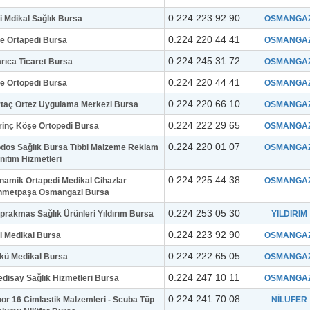
0.224 223 92 90
gi Mdikal Sağlık Bursa
OSMANGAZ
0.224 220 44 41
ke Ortapedi Bursa
OSMANGAZ
0.224 245 31 72
rıca Ticaret Bursa
OSMANGAZ
0.224 220 44 41
ke Ortopedi Bursa
OSMANGAZ
0.224 220 66 10
taç Ortez Uygulama Merkezi Bursa
OSMANGAZ
0.224 222 29 65
rinç Köşe Ortopedi Bursa
OSMANGAZ
0.224 220 01 07
dos Sağlık Bursa Tıbbi Malzeme Reklam
OSMANGAZ
nıtım Hizmetleri
0.224 225 44 38
namik Ortapedi Medikal Cihazlar
OSMANGAZ
hmetpaşa Osmangazi Bursa
0.224 253 05 30
prakmas Sağlık Ürünleri Yıldırım Bursa
YILDIRIM
0.224 223 92 90
gi Medikal Bursa
OSMANGAZ
0.224 222 65 05
kü Medikal Bursa
OSMANGAZ
0.224 247 10 11
disay Sağlık Hizmetleri Bursa
OSMANGAZ
0.224 241 70 08
or 16 Cimlastik Malzemleri - Scuba Tüp
NİLÜFER