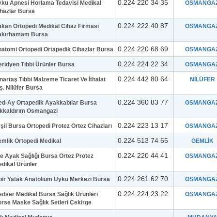
0.224 220 34 35
ku Apnesi Horlama Tedavisi Medikal
OSMANGAZ
hazlar Bursa
0.224 222 40 87
kan Ortopedi Medikal Cihaz Firması
OSMANGAZ
akırhamam Bursa
0.224 220 68 69
atomi Ortopedi Ortapedik Cihazlar Bursa
OSMANGAZ
0.224 224 22 34
ridyen Tıbbi Ürünler Bursa
OSMANGAZ
0.224 442 80 64
nartaş Tıbbi Malzeme Ticaret Ve İthalat
NİLÜFER
ş. Nilüfer Bursa
0.224 360 83 77
d-Ay Ortapedik Ayakkabılar Bursa
OSMANGAZ
kkaldırım Osmangazi
0.224 223 13 17
şil Bursa Ortopedi Protez Ortez Cihazları
OSMANGAZ
0.224 513 74 65
mlik Ortopedi Medikal
GEMLİK
0.224 220 44 41
ke Ayak Sağlığı Bursa Ortez Protez
OSMANGAZ
dikal Ürünler
0.224 261 62 70
bir Yatak Anatolium Uyku Merkezi Bursa
OSMANGAZ
0.224 224 23 22
dser Medikal Bursa Sağlık Ürünleri
OSMANGAZ
rse Maske Sağlık Setleri Çekirge