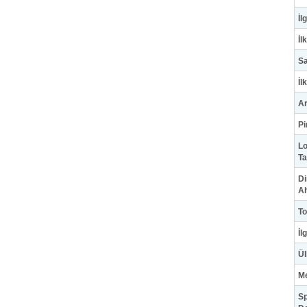
İl
İl
Sa
İl
Ar
Pi
Lo
Ta
Di
A
To
İl
Ül
Me
Sp