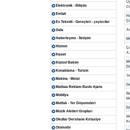
Uy
Elektronik - Bilişim
Ci
Emlak
Ha
Ç
Ev Tekstili - Gereçleri - çeyizciler
An
Gıda
Haberleşme - İletişim
Me
Hizmet
Çı
A.
İnşaat
Me
Kişisel Bakım
Di
Konaklama - Turizm
Ye
Makina - Metal
Ge
Matbaa Reklam Baskı Ajans
İl
Mobilya
Me
Mutfak - Yer Döşemeleri
İş
Müzik Aletleri Grupları
Me
Okullar Dershane Kırtasiye
Ko
Otomotiv