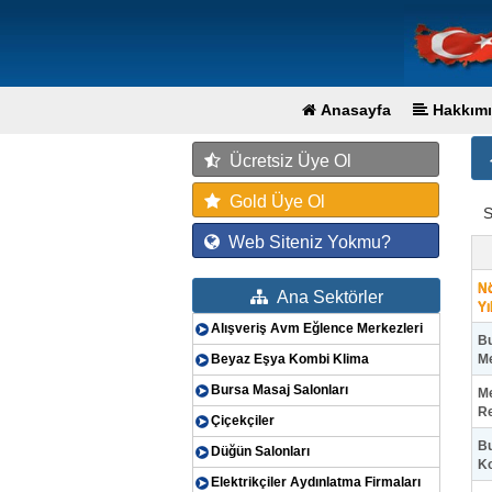
Anasayfa
Hakkımı
Ücretsiz Üye Ol
Gold Üye Ol
S
Web Siteniz Yokmu?
Nö
Ana Sektörler
Yı
Alışveriş Avm Eğlence Merkezleri
Bu
Beyaz Eşya Kombi Klima
Me
Bursa Masaj Salonları
Me
Re
Çiçekçiler
Bu
Düğün Salonları
K
Elektrikçiler Aydınlatma Firmaları