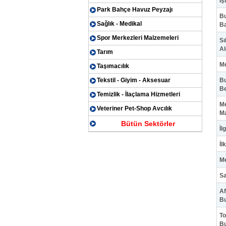
Iş
Park Bahçe Havuz Peyzajı
Bu
Sağlık - Medikal
Ba
Spor Merkezleri Malzemeleri
Sı
Al
Tarım
M
Taşımacılık
Tekstil - Giyim - Aksesuar
Bu
Be
Temizlik - İlaçlama Hizmetleri
Me
Veteriner Pet-Shop Avcılık
Ma
Bütün Sektörler
İl
İl
Me
Sa
Af
B
To
B