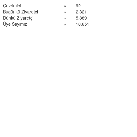
Çevrimiçi
»
92
Bugünkü Ziyaretçi
»
2,321
Dünkü Ziyaretçi
»
5,889
Üye Sayımız
»
18,651