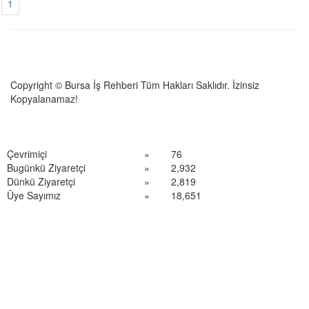
1
Copyright © Bursa İş Rehberi Tüm Hakları Saklıdır. İzinsiz
Kopyalanamaz!
Çevrimiçi
»
76
Bugünkü Ziyaretçi
»
2,932
Dünkü Ziyaretçi
»
2,819
Üye Sayımız
»
18,651