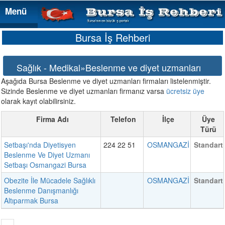
Menü
Menü
Bursa İş Rehberi
Sağlık - Medikal»Beslenme ve diyet uzmanları
Aşağıda Bursa Beslenme ve diyet uzmanları firmaları listelenmiştir.
Sizinde Beslenme ve diyet uzmanları firmanız varsa
ücretsiz üye
olarak kayıt olabilirsiniz.
Firma Adı
Telefon
İlçe
Üye
Türü
Setbaşı'nda Diyetisyen
224 22 51
OSMANGAZİ
Standart
Beslenme Ve Diyet Uzmanı
Setbaşı Osmangazi Bursa
Obezite İle Mücadele Sağlıklı
OSMANGAZİ
Standart
Beslenme Danışmanlığı
Altıparmak Bursa