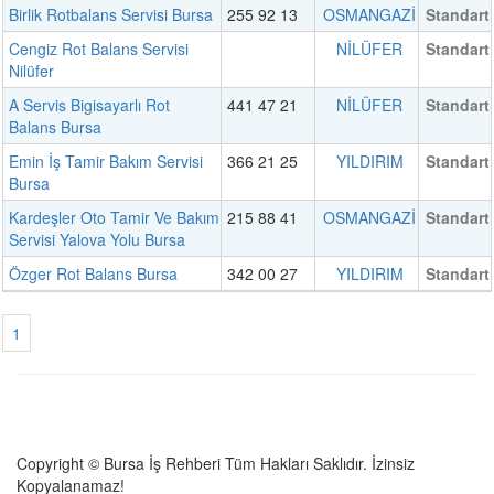
Birlik Rotbalans Servisi Bursa
255 92 13
OSMANGAZİ
Standart
Cengiz Rot Balans Servisi
NİLÜFER
Standart
Nilüfer
A Servis Bigisayarlı Rot
441 47 21
NİLÜFER
Standart
Balans Bursa
Emin İş Tamir Bakım Servisi
366 21 25
YILDIRIM
Standart
Bursa
Kardeşler Oto Tamir Ve Bakım
215 88 41
OSMANGAZİ
Standart
Servisi Yalova Yolu Bursa
Özger Rot Balans Bursa
342 00 27
YILDIRIM
Standart
1
Copyright © Bursa İş Rehberi Tüm Hakları Saklıdır. İzinsiz
Kopyalanamaz!