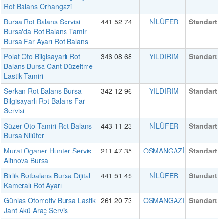
Rot Balans Orhangazi
Bursa Rot Balans Servisi
441 52 74
NİLÜFER
Standart
Bursa'da Rot Balans Tamir
Bursa Far Ayarı Rot Balans
Polat Oto Bilgisayarlı Rot
346 08 68
YILDIRIM
Standart
Balans Bursa Cant Düzeltme
Lastik Tamiri
Serkan Rot Balans Bursa
342 12 96
YILDIRIM
Standart
Bilgisayarlı Rot Balans Far
Servisi
Süzer Oto Tamiri Rot Balans
443 11 23
NİLÜFER
Standart
Bursa Nilüfer
Murat Oganer Hunter Servis
211 47 35
OSMANGAZİ
Standart
Altınova Bursa
Birlik Rotbalans Bursa Dijital
441 51 45
NİLÜFER
Standart
Kameralı Rot Ayarı
Günlas Otomotiv Bursa Lastik
261 20 73
OSMANGAZİ
Standart
Jant Akü Araç Servis