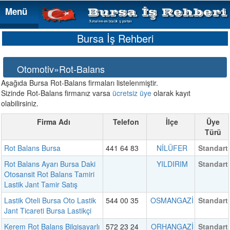
Menü
Menü
Bursa İş Rehberi
Otomotiv»Rot-Balans
Aşağıda Bursa Rot-Balans firmaları listelenmiştir.
Sizinde Rot-Balans firmanız varsa
ücretsiz üye
olarak kayıt
olabilirsiniz.
Firma Adı
Telefon
İlçe
Üye
Türü
Rot Balans Bursa
441 64 83
NİLÜFER
Standart
Rot Balans Ayarı Bursa Daki
YILDIRIM
Standart
Otosansit Rot Balans Tamiri
Lastik Jant Tamir Satış
Lastik Oteli Bursa Oto Lastik
544 00 35
OSMANGAZİ
Standart
Jant Ticareti Bursa Lastikçi
Kerem Rot Balans Bilgisayarlı
572 23 24
ORHANGAZİ
Standart