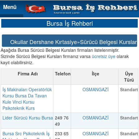
Menü
Menü
Bursa İş Rehberi
Okullar Dershane Kırtasiye»Sürücü Belgesi Kursları
Aşağıda Bursa Sürücü Belgesi Kursları firmaları listelenmiştir.
Sizinde Sürücü Belgesi Kursları firmanız varsa
ücretsiz üye
olarak
kayıt olabilirsiniz.
Firma Adı
Telefon
İlçe
Üye
Türü
İş Makinaları Operatörlük
OSMANGAZİ
Standart
Kursu Bursa Da Tavan
Kule Vinci Kursu
Psikoteknik Kurs
Lider Sürücü Kursu Bursa
249 76
OSMANGAZİ
Standart
49
Bursa Src Psikoteknik İş
233 65
OSMANGAZİ
Standart