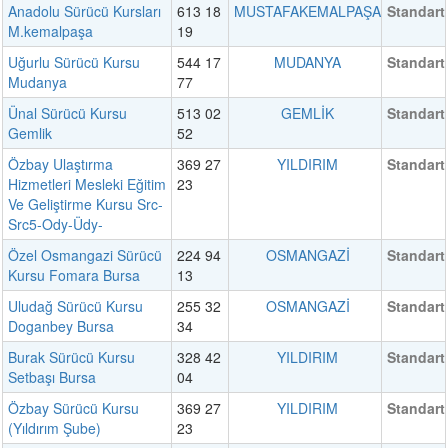
Anadolu Sürücü Kursları
613 18
MUSTAFAKEMALPAŞA
Standart
M.kemalpaşa
19
Uğurlu Sürücü Kursu
544 17
MUDANYA
Standart
Mudanya
77
Ünal Sürücü Kursu
513 02
GEMLİK
Standart
Gemlik
52
Özbay Ulaştırma
369 27
YILDIRIM
Standart
Hizmetleri Mesleki Eğitim
23
Ve Geliştirme Kursu Src-
Src5-Ody-Üdy-
Özel Osmangazi Sürücü
224 94
OSMANGAZİ
Standart
Kursu Fomara Bursa
13
Uludağ Sürücü Kursu
255 32
OSMANGAZİ
Standart
Doganbey Bursa
34
Burak Sürücü Kursu
328 42
YILDIRIM
Standart
Setbaşı Bursa
04
Özbay Sürücü Kursu
369 27
YILDIRIM
Standart
(Yıldırım Şube)
23