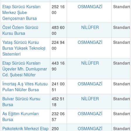
Etap Sürücü Kursları
252 16
OSMANGAZİ
Standart
Merkez Şube
00
Gençosman Bursa
Özel Özlem Sürücü
483 60
NİLÜFER
Standart
Kursu Bursa
00
Yataş Sürücü Kursu
224 94
OSMANGAZİ
Standart
Bursa Yüksek Teknoloji
00
Sistemleri
Etap Sürücü Kursları
443 16
NİLÜFER
Standart
Üçevler Mh. Dumlupınar
90
Cd. Şubesi Nilüfer
İmortaş A.ş Vites Kutusu
241 00
OSMANGAZİ
Standart
Pulları Nilüfer Bursa
51
Bulvar Sürücü Kursu
452 51
NİLÜFER
Standart
Bursa
18
As Eğitim Kurumları
232 06
OSMANGAZİ
Standart
Bursa
57
Psikoteknik Merkezi Etap
250
OSMANGAZİ
Standart