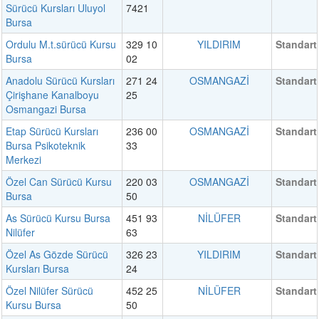
Sürücü Kursları Uluyol
7421
Bursa
Ordulu M.t.sürücü Kursu
329 10
YILDIRIM
Standart
Bursa
02
Anadolu Sürücü Kursları
271 24
OSMANGAZİ
Standart
Çirişhane Kanalboyu
25
Osmangazi Bursa
Etap Sürücü Kursları
236 00
OSMANGAZİ
Standart
Bursa Psikoteknik
33
Merkezi
Özel Can Sürücü Kursu
220 03
OSMANGAZİ
Standart
Bursa
50
As Sürücü Kursu Bursa
451 93
NİLÜFER
Standart
Nilüfer
63
Özel As Gözde Sürücü
326 23
YILDIRIM
Standart
Kursları Bursa
24
Özel Nilüfer Sürücü
452 25
NİLÜFER
Standart
Kursu Bursa
50