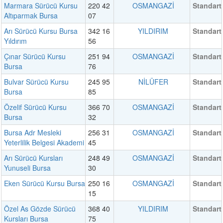
Marmara Sürücü Kursu
220 42
OSMANGAZİ
Standart
Altıparmak Bursa
07
Arı Sürücü Kursu Bursa
342 16
YILDIRIM
Standart
Yıldırım
56
Çınar Sürücü Kursu
251 94
OSMANGAZİ
Standart
Bursa
76
Bulvar Sürücü Kursu
245 95
NİLÜFER
Standart
Bursa
85
Özelif Sürücü Kursu
366 70
OSMANGAZİ
Standart
Bursa
32
Bursa Adr Mesleki
256 31
OSMANGAZİ
Standart
Yeterlilik Belgesi Akademi
45
Arı Sürücü Kursları
248 49
OSMANGAZİ
Standart
Yunuseli Bursa
30
Eken Sürücü Kursu Bursa
250 16
OSMANGAZİ
Standart
15
Özel As Gözde Sürücü
368 40
YILDIRIM
Standart
Kursları Bursa
75