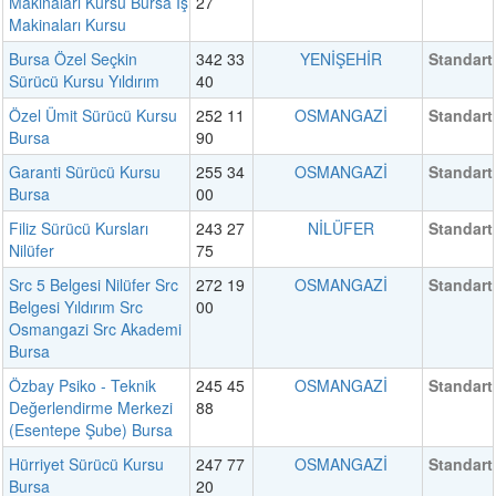
Makinaları Kursu Bursa İş
27
Makinaları Kursu
Bursa Özel Seçkin
342 33
YENİŞEHİR
Standart
Sürücü Kursu Yıldırım
40
Özel Ümit Sürücü Kursu
252 11
OSMANGAZİ
Standart
Bursa
90
Garanti Sürücü Kursu
255 34
OSMANGAZİ
Standart
Bursa
00
Filiz Sürücü Kursları
243 27
NİLÜFER
Standart
Nilüfer
75
Src 5 Belgesi Nilüfer Src
272 19
OSMANGAZİ
Standart
Belgesi Yıldırım Src
00
Osmangazi Src Akademi
Bursa
Özbay Psiko - Teknik
245 45
OSMANGAZİ
Standart
Değerlendirme Merkezi
88
(Esentepe Şube) Bursa
Hürriyet Sürücü Kursu
247 77
OSMANGAZİ
Standart
Bursa
20