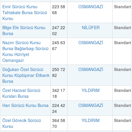
Emir Sürücü Kursu
223 58
OSMANGAZİ
Standart
Tahtakale Bursa Sürücü
68
Kursu
Bilge Efe Sürücü Kursu
247 22
NİLÜFER
Standart
Bursa
02
Nazım Sürücü Kursu
245 63
OSMANGAZİ
Standart
Bursa Bağlarbaşı Sürücü
67
Kursu Hürriyet
Osmangazi
Doğukan Özel Sürücü
250 72
OSMANGAZİ
Standart
Kursu Küplüpınar Etibank
82
Bursa
Özel Hacivat Sürücü
342 17
YILDIRIM
Standart
Kursları Bursa
18
Han Sürücü Kursu Bursa
224 42
OSMANGAZİ
Standart
24
Özel Görecik Sürücü
364 58
YILDIRIM
Standart
Kursu
70