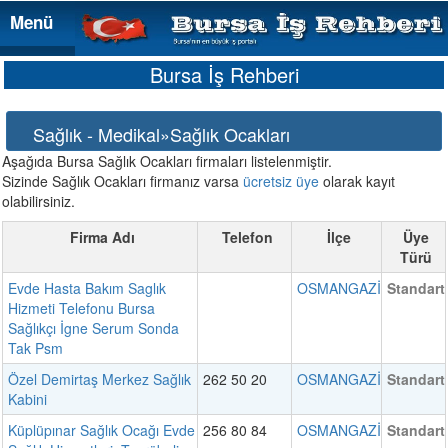
Menü
Menü
Bursa İş Rehberi
Sağlık - Medikal»Sağlık Ocakları
Aşağıda Bursa Sağlık Ocakları firmaları listelenmiştir.
Sizinde Sağlık Ocakları firmanız varsa
ücretsiz üye
olarak kayıt
olabilirsiniz.
Firma Adı
Telefon
İlçe
Üye
Türü
Evde Hasta Bakım Saglık
OSMANGAZİ
Standart
Hizmeti Telefonu Bursa
Sağlıkçı İgne Serum Sonda
Tak Psm
Özel Demirtaş Merkez Sağlık
262 50 20
OSMANGAZİ
Standart
Kabini
Küplüpınar Sağlık Ocağı Evde
256 80 84
OSMANGAZİ
Standart