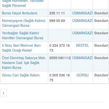
Sağlık Hizmetleri, Tecrübeli
Sağlık Personel
Bursa Hayat Ambulans
235 11 11
OSMANGAZİ
Standart
Kemerçeşme (Sağlık Kabini)
999 05 69
OSMANGAZİ
Standart
Osmangazi Bursa
Yenibağlar Sağlık Kabini
OSMANGAZİ
Standart
Hamitler Osmangazi Bursa
5 Nolu Vani Mehmet Asm
0 224 372 16
KESTEL
Standart
Sağlık Ocağı Kestel
73
Özel Demirtaş Sakarya Mah.
05551061112
OSMANGAZİ
Standart
Hastane Cad. Işık Sağlık
Kabini Bursa
Gürsu Can Sağlık Kabini
0.505 536 16
GÜRSU
Standart
75
1