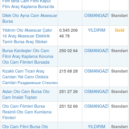
Film Bina Cam Filmi Kaput
Film Araç Kaplama Bursa'da
Dilek Oto Ayna Cam Aksesuar
OSMANGAZİ
Standart
Bursa
Yıldırım Oto Aksesuar Çakır
0.545 206
YILDIRIM
Gold
16 Araç Aksesuar Elektirik
46 78
Tamir Bursa Araç Sticker
Bursa Kardeşler Oto Cam
250 02 64
OSMANGAZİ
Standart
Filmi Araç Kaplama Koruma
Oto Cam Filmleri Bursada
Kızaklı Cam Ticari Araç
215 68 28
OSMANGAZİ
Standart
Camları Yat Camı Otobüs
Camları Раздвижные Стеклян
Aslan Oto Cam Bursa Oto
251 27 26
OSMANGAZİ
Standart
Cam İmalat Toptan
Oto Cam Filmleri Bursa
251 52 66
OSMANGAZİ
Standart
Resimli Oto Cam Kumlama
Filmleri
Oto Cam Filmi Bursa Oto
YILDIRIM
Standart