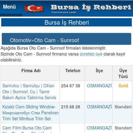
Menü
Menü
Bursa İş Rehberi
Otomotiv»Oto Cam - Sunroof
Aşağıda Bursa Oto Cam - Sunroof firmaları listelenmiştir.
Sizinde Oto Cam - Sunroof firmanız varsa
ücretsiz üye
olarak kayıt
olabilirsiniz.
Firma Adı
Telefon
İlçe
Üye
Türü
Sanrufcu | Sanrufçu | Cihan
254 67 38
OSMANGAZİ
Gold
Oto | Sunroof, Cu | Tamir
Bakım Açma Taktırma Servis
Kızaklı Cam-Sliding Window-
215 68 28
OSMANGAZİ
Standart
Микроавтобус Стек Panelvan
Trim Set Minibus Trim Set
Cam Filmi Bursa Oto Cam
OSMANGAZİ
Standart