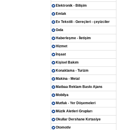
Elektronik - Bilişim
Emlak
Ev Tekstili - Gereçleri - çeyizciler
Gıda
Haberleşme - İletişim
Hizmet
İnşaat
Kişisel Bakım
Konaklama - Turizm
Makina - Metal
Matbaa Reklam Baskı Ajans
Mobilya
Mutfak - Yer Döşemeleri
Müzik Aletleri Grupları
Okullar Dershane Kırtasiye
Otomotiv