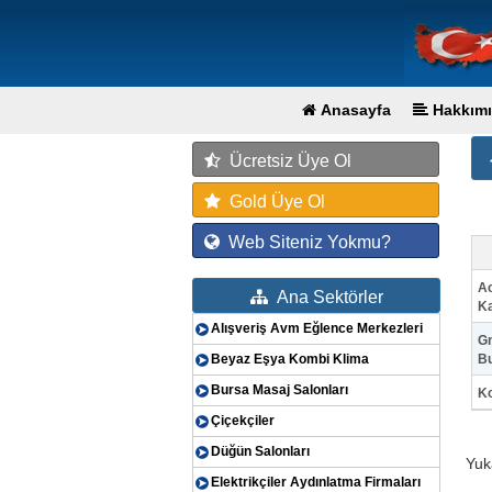
Anasayfa
Hakkımı
Ücretsiz Üye Ol
Gold Üye Ol
Web Siteniz Yokmu?
Ac
Ana Sektörler
Ka
Alışveriş Avm Eğlence Merkezleri
Gm
Beyaz Eşya Kombi Klima
B
Bursa Masaj Salonları
Ko
Çiçekçiler
Düğün Salonları
Yuk
Elektrikçiler Aydınlatma Firmaları