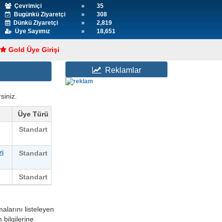
Çevrimiçi
»
35
Bugünkü Ziyaretçi
»
308
Dünkü Ziyaretçi
»
2,819
Üye Sayımız
»
18,651
Gold Üye Girişi
Reklamlar
siniz.
Üye Türü
Standart
Standart
İ
Standart
alarını listeleyen
m bilgilerine