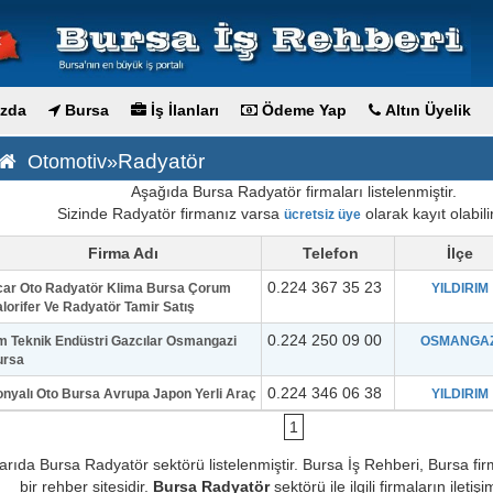
zda
Bursa
İş İlanları
Ödeme Yap
Altın Üyelik
Radyatör
Otomotiv»
Aşağıda Bursa Radyatör firmaları listelenmiştir.
Sizinde Radyatör firmanız varsa
olarak kayıt olabilir
ücretsiz üye
Firma Adı
Telefon
İlçe
0.224 367 35 23
ar Oto Radyatör Klima Bursa Çorum
YILDIRIM
lorifer Ve Radyatör Tamir Satış
0.224 250 09 00
 Teknik Endüstri Gazcılar Osmangazi
OSMANGAZ
ursa
0.224 346 06 38
nyalı Oto Bursa Avrupa Japon Yerli Araç
YILDIRIM
1
arıda Bursa Radyatör sektörü listelenmiştir. Bursa İş Rehberi, Bursa firm
bir rehber sitesidir.
Bursa Radyatör
sektörü ile ilgili firmaların iletişi