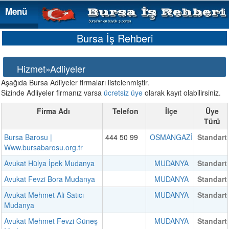
Menü
Menü
Bursa İş Rehberi
Hizmet»Adliyeler
Aşağıda Bursa Adliyeler firmaları listelenmiştir.
Sizinde Adliyeler firmanız varsa
ücretsiz üye
olarak kayıt olabilirsiniz.
Firma Adı
Telefon
İlçe
Üye
Türü
Bursa Barosu |
444 50 99
OSMANGAZİ
Standart
Www.bursabarosu.org.tr
Avukat Hülya İpek Mudanya
MUDANYA
Standart
Avukat Fevzi Bora Mudanya
MUDANYA
Standart
Avukat Mehmet Ali Satıcı
MUDANYA
Standart
Mudanya
Avukat Mehmet Fevzi Güneş
MUDANYA
Standart