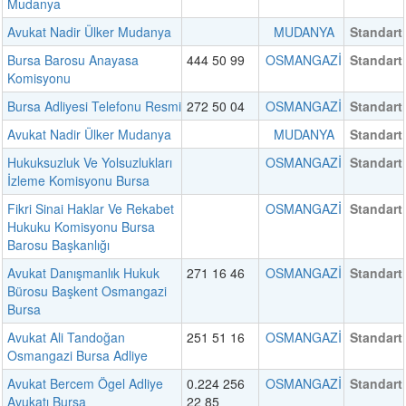
Mudanya
Avukat Nadir Ülker Mudanya
MUDANYA
Standart
Bursa Barosu Anayasa
444 50 99
OSMANGAZİ
Standart
Komisyonu
Bursa Adliyesi Telefonu Resmi
272 50 04
OSMANGAZİ
Standart
Avukat Nadir Ülker Mudanya
MUDANYA
Standart
Hukuksuzluk Ve Yolsuzlukları
OSMANGAZİ
Standart
İzleme Komisyonu Bursa
Fikri Sinai Haklar Ve Rekabet
OSMANGAZİ
Standart
Hukuku Komisyonu Bursa
Barosu Başkanlığı
Avukat Danışmanlık Hukuk
271 16 46
OSMANGAZİ
Standart
Bürosu Başkent Osmangazi
Bursa
Avukat Ali Tandoğan
251 51 16
OSMANGAZİ
Standart
Osmangazi Bursa Adliye
Avukat Bercem Ögel Adliye
0.224 256
OSMANGAZİ
Standart
Avukatı Bursa
22 85