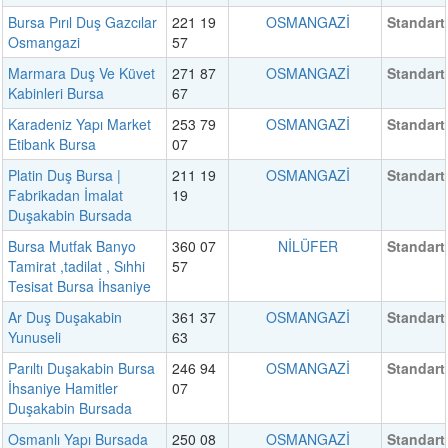
Bursa Pırıl Duş Gazcılar
221 19
OSMANGAZİ
Standart
Osmangazi
57
Marmara Duş Ve Küvet
271 87
OSMANGAZİ
Standart
Kabinleri Bursa
67
Karadeniz Yapı Market
253 79
OSMANGAZİ
Standart
Etibank Bursa
07
Platin Duş Bursa |
211 19
OSMANGAZİ
Standart
Fabrikadan İmalat
19
Duşakabin Bursada
Bursa Mutfak Banyo
360 07
NİLÜFER
Standart
Tamirat ,tadilat , Sıhhi
57
Tesisat Bursa İhsaniye
Ar Duş Duşakabin
361 37
OSMANGAZİ
Standart
Yunuseli
63
Parıltı Duşakabin Bursa
246 94
OSMANGAZİ
Standart
İhsaniye Hamitler
07
Duşakabin Bursada
Osmanlı Yapı Bursada
250 08
OSMANGAZİ
Standart