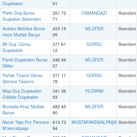
Duşakabin
61
Platin Duş Bursa
251 72
OSMANGAZİ
Standart
Duşkabin Sistemleri
71
Ardeko Mobilya Bursa
453 19
NİLÜFER
Standart
Hazır Mutfak Banyo
05
Blt Duş -Gürsu
371 61
GÜRSU
Standart
Duşakabin
12
Parıltı Duşakabin Bursa
246 94
NİLÜFER
Standart
Nilifer
07
Parlak Ticaret Gürsu
371 11
GÜRSU
Standart
Şömine Tasarım
78
Mep Duş Duşakabin
341 36
YILDIRIM
Standart
Eriklide Duşakabin
03
Bursada Kiraz Mutfak
482 45
NİLÜFER
Standart
Banyo
80
Nazar Yapı Pvc Pencere
613 73
MUSTAFAKEMALPAŞA
Standart
M.kemalpaşa
84