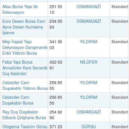
Aksu Bursa Yapı Ve
251 50
OSMANGAZİ
Standart
Dekorasyon
12
Euro Desen Bursa Cam
234 00
OSMANGAZİ
Standart
Ayna Desen Kumlama
24
İşleme
Mep İnşaat Yapı
341 36
YILDIRIM
Standart
Dekorasyon Danışmanlık
03
Erikli Yıldırım Bursa
Feba Yapı Bursa
452 63
NİLÜFER
Standart
Armatürler Karo Seramik
91
Duş Kabinleri
Cebeciler Cam
256 85
YILDIRIM
Standart
Duşakabin Yıldırım Bursa
55
Cebeciler Cam
256 85
YILDIRIM
Standart
Duşakabin Bursa
55
Ray Duş Duşakabin
254 92
OSMANGAZİ
Standart
Etibank Çirişhane Bursa
90
Otogema Tasarım Gürsu
371 23
GÜRSU
Standart