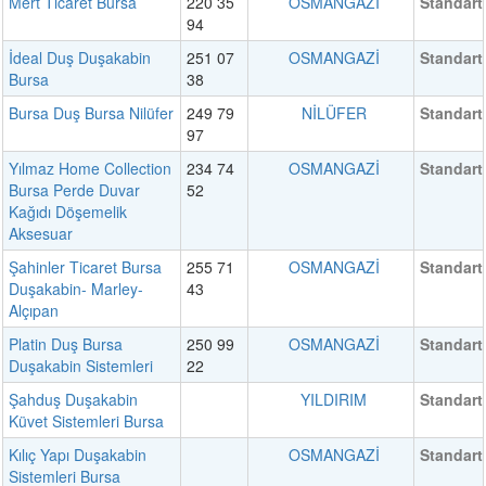
Mert Ticaret Bursa
220 35
OSMANGAZİ
Standart
94
İdeal Duş Duşakabin
251 07
OSMANGAZİ
Standart
Bursa
38
Bursa Duş Bursa Nilüfer
249 79
NİLÜFER
Standart
97
Yılmaz Home Collection
234 74
OSMANGAZİ
Standart
Bursa Perde Duvar
52
Kağıdı Döşemelik
Aksesuar
Şahinler Ticaret Bursa
255 71
OSMANGAZİ
Standart
Duşakabin- Marley-
43
Alçıpan
Platin Duş Bursa
250 99
OSMANGAZİ
Standart
Duşakabin Sistemleri
22
Şahduş Duşakabin
YILDIRIM
Standart
Küvet Sistemleri Bursa
Kılıç Yapı Duşakabin
OSMANGAZİ
Standart
Sistemleri Bursa