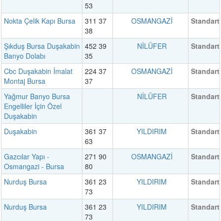
53
Nokta Çelik Kapı Bursa
311 37
OSMANGAZİ
Standart
38
Şıkduş Bursa Duşakabin
452 39
NİLÜFER
Standart
Banyo Dolabı
35
Cbc Duşakabin İmalat
224 37
OSMANGAZİ
Standart
Montaj Bursa
37
Yağmur Banyo Bursa
NİLÜFER
Standart
Engelliler İçin Özel
Duşakabin
Duşakabin
361 37
YILDIRIM
Standart
63
Gazcılar Yapı -
271 90
OSMANGAZİ
Standart
Osmangazi - Bursa
80
Nurduş Bursa
361 23
YILDIRIM
Standart
73
Nurduş Bursa
361 23
YILDIRIM
Standart
73