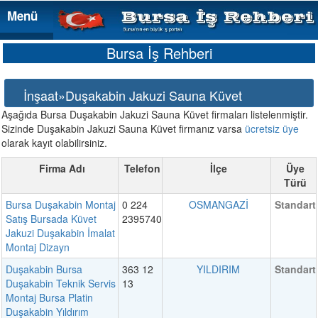
Menü
Menü
Bursa İş Rehberi
İnşaat»Duşakabin Jakuzi Sauna Küvet
Aşağıda Bursa Duşakabin Jakuzi Sauna Küvet firmaları listelenmiştir.
Sizinde Duşakabin Jakuzi Sauna Küvet firmanız varsa
ücretsiz üye
olarak kayıt olabilirsiniz.
Firma Adı
Telefon
İlçe
Üye
Türü
Bursa Duşakabin Montaj
0 224
OSMANGAZİ
Standart
Satış Bursada Küvet
2395740
Jakuzi Duşakabin İmalat
Montaj Dizayn
Duşakabin Bursa
363 12
YILDIRIM
Standart
Duşakabin Teknik Servis
13
Montaj Bursa Platin
Duşakabin Yıldırım