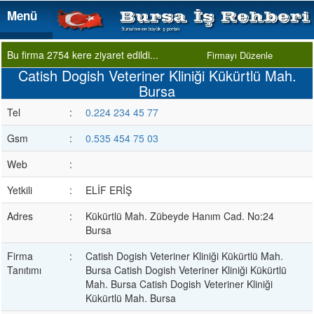
Menü
Menü
Bu firma 2754 kere ziyaret edildi...
Firmayı Düzenle
Catish Dogish Veteriner Kliniği Kükürtlü Mah.
Bursa
Tel
:
0.224 234 45 77
Gsm
:
0.535 454 75 03
Web
:
Yetkili
:
ELİF ERİŞ
Adres
:
Kükürtlü Mah. Zübeyde Hanım Cad. No:24
Bursa
Firma
:
Catish Dogish Veteriner Kliniği Kükürtlü Mah.
Tanıtımı
Bursa Catish Dogish Veteriner Kliniği Kükürtlü
Mah. Bursa Catish Dogish Veteriner Kliniği
Kükürtlü Mah. Bursa