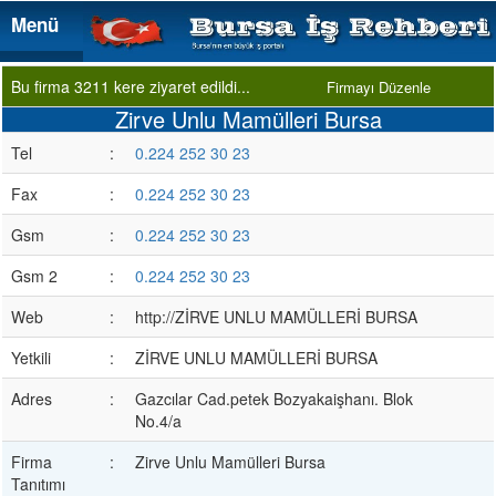
Menü
Menü
Bu firma 3211 kere ziyaret edildi...
Firmayı Düzenle
Zirve Unlu Mamülleri Bursa
Tel
:
0.224 252 30 23
Fax
:
0.224 252 30 23
Gsm
:
0.224 252 30 23
Gsm 2
:
0.224 252 30 23
Web
:
http://ZİRVE UNLU MAMÜLLERİ BURSA
Yetkili
:
ZİRVE UNLU MAMÜLLERİ BURSA
Adres
:
Gazcılar Cad.petek Bozyakaişhanı. Blok
No.4/a
Firma
:
Zirve Unlu Mamülleri Bursa
Tanıtımı