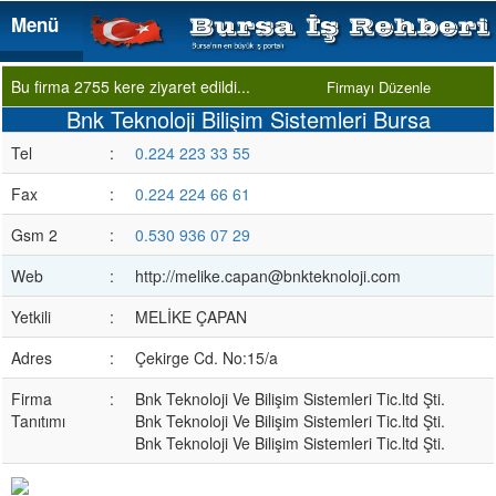
Menü
Menü
Bu firma 2755 kere ziyaret edildi...
Firmayı Düzenle
Bnk Teknoloji Bilişim Sistemleri Bursa
Tel
:
0.224 223 33 55
Fax
:
0.224 224 66 61
Gsm 2
:
0.530 936 07 29
Web
:
http://melike.capan@bnkteknoloji.com
Yetkili
:
MELİKE ÇAPAN
Adres
:
Çekirge Cd. No:15/a
Firma
:
Bnk Teknoloji Ve Bilişim Sistemleri Tic.ltd Şti.
Tanıtımı
Bnk Teknoloji Ve Bilişim Sistemleri Tic.ltd Şti.
Bnk Teknoloji Ve Bilişim Sistemleri Tic.ltd Şti.