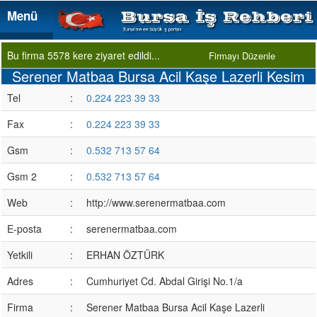
Menü
Menü
Bu firma 5578 kere ziyaret edildi...
Firmayı Düzenle
Serener Matbaa Bursa Acil Kaşe Lazerli Kesim
Tel
:
0.224 223 39 33
Fax
:
0.224 223 39 33
Gsm
:
0.532 713 57 64
Gsm 2
:
0.532 713 57 64
Web
:
http://www.serenermatbaa.com
E-posta
:
serenermatbaa.com
Yetkili
:
ERHAN ÖZTÜRK
Adres
:
Cumhuriyet Cd. Abdal Girişi No.1/a
Firma
:
Serener Matbaa Bursa Acil Kaşe Lazerli