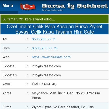
Menü
Menü
Bu firma 5791 kere ziyaret edildi...
Özel İmalat Çelik Para Kasaları Bursa Ziynet
Eşyası Çelik Kasa Tasarım Hira Safe
Tel
:
0535 263 77 75
Gsm
:
0.535 263 77 75
Web
:
https://www.hirasafe.com/
E-posta
:
info@hirasafe.com
E-posta 2
:
info@hirasafe.com
Yetkili
:
ÜMİT KARATAŞ
Adres
:
Meydancık Mah. İncirli Cad. No.20 B Yıldırım
Bursa
Firma
:
Ziynet Eşyası Ve Para Kasaları, Ev / Ofis