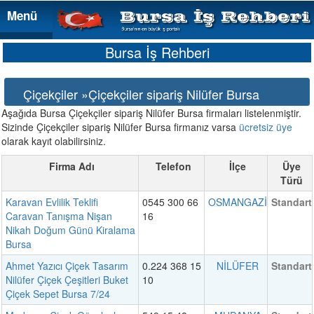
Menü
Menü
Bursa İş Rehberi
Çiçekçiler »Çiçekçiler sipariş Nilüfer Bursa
Aşağıda Bursa Çiçekçiler sipariş Nilüfer Bursa firmaları listelenmiştir.
Sizinde Çiçekçiler sipariş Nilüfer Bursa firmanız varsa
ücretsiz üye
olarak kayıt olabilirsiniz.
Firma Adı
Telefon
İlçe
Üye
Türü
Karavan Evlilik Teklifi
0545 300 66
OSMANGAZİ
Standart
Caravan Tanışma Nişan
16
Nikah Doğum Günü Kiralama
Bursa
Ahmet Yazıcı Çiçek Tasarım
0.224 368 15
NİLÜFER
Standart
Nilüfer Çiçek Çeşitleri Buket
10
Çiçek Sepet Bursa 7/24