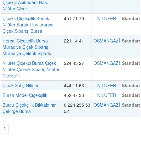
Çiçekçi Acıbadem Has.
Nilüfer Çiçek
Çiçeks Çiçekçilik Konak
451 71 70
NİLÜFER
Standart
Nilüfer Bursa Uluslararası
Çiçek Siparişi Bursa
Hercai Çiçekçilik Bursa
221 14 41
OSMANGAZİ
Standart
Muradiye Çiçek Sipariş
Muradiye Çelenk Sipariş
Nilüfer Çiçekçi Bursa Çiçek
224 43 27
OSMANGAZİ
Standart
Nilüfer Çelenk Sipariş Nilüfer
Çiçekçilik
Çiçek Satiş Nilüfer
444 11 63
NİLÜFER
Standart
Bursa Model Çiçekçilik
452 47 33
NİLÜFER
Standart
Burcu Çiçekçilik Dikkaldırım
0.224 235 53
OSMANGAZİ
Standart
Çekirge Bursa
52
1