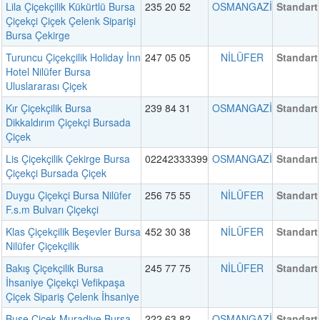
Lila Çiçekçilik Kükürtlü Bursa
235 20 52
OSMANGAZİ
Standart
Çiçekçi Çiçek Çelenk Siparişi
Bursa Çekirge
Turuncu Çiçekçilik Holiday İnn
247 05 05
NİLÜFER
Standart
Hotel Nilüfer Bursa
Uluslararası Çiçek
Kır Çiçekçilik Bursa
239 84 31
OSMANGAZİ
Standart
Dikkaldırım Çiçekçi Bursada
Çiçek
Lis Çiçekçilik Çekirge Bursa
02242333399
OSMANGAZİ
Standart
Çiçekçi Bursada Çiçek
Duygu Çiçekçi Bursa Nilüfer
256 75 55
NİLÜFER
Standart
F.s.m Bulvarı Çiçekçi
Klas Çiçekçilik Beşevler Bursa
452 30 38
NİLÜFER
Standart
Nilüfer Çiçekçilik
Bakış Çiçekçilik Bursa
245 77 75
NİLÜFER
Standart
İhsaniye Çiçekçi Vefikpaşa
Çiçek Sipariş Çelenk İhsaniye
Buse Çiçek Muradiye Bursa
222 63 82
OSMANGAZİ
Standart