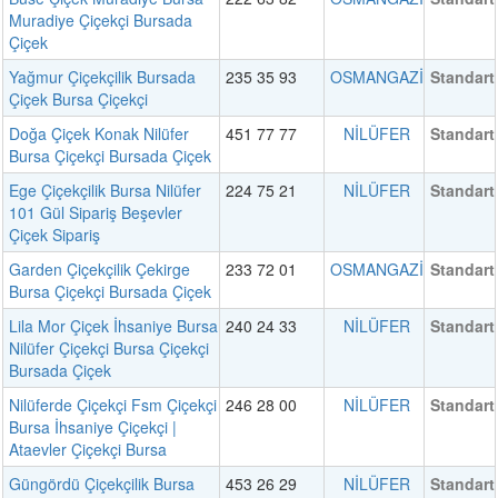
Muradiye Çiçekçi Bursada
Çiçek
Yağmur Çiçekçilik Bursada
235 35 93
OSMANGAZİ
Standart
Çiçek Bursa Çiçekçi
Doğa Çiçek Konak Nilüfer
451 77 77
NİLÜFER
Standart
Bursa Çiçekçi Bursada Çiçek
Ege Çiçekçilik Bursa Nilüfer
224 75 21
NİLÜFER
Standart
101 Gül Sipariş Beşevler
Çiçek Sipariş
Garden Çiçekçilik Çekirge
233 72 01
OSMANGAZİ
Standart
Bursa Çiçekçi Bursada Çiçek
Lila Mor Çiçek İhsaniye Bursa
240 24 33
NİLÜFER
Standart
Nilüfer Çiçekçi Bursa Çiçekçi
Bursada Çiçek
Nilüferde Çiçekçi Fsm Çiçekçi
246 28 00
NİLÜFER
Standart
Bursa İhsaniye Çiçekçi |
Ataevler Çiçekçi Bursa
Güngördü Çiçekçilik Bursa
453 26 29
NİLÜFER
Standart