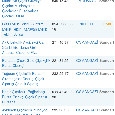
Mudanya Çiçek Güzelyalı
549 15 48
MUDANYA
Standart
Çiçekçi Mudanya'da
Çiçekçiler Güzelyalı'da
Çiçekçi Bursa
Gizli Evlilik Teklifi, Sürpriz
0545 300 66
NİLÜFER
Gold
Evlilik Teklifi, Karavan Evlilik
16
Teklifi, Bursa
Ay Çiçekçilik Ayçiçekçi Canlı
271 40 37
OSMANGAZİ
Standart
Süs Bitkisi Bursa Gelin
Arabası Süsleme Fiyatı
Bursada Çiçek Gold Çiçekçilik
221 34 25
OSMANGAZİ
Standart
Bursa Çiçekçi
Tuğçem Çiçekçilik Bursa
232 29 47
OSMANGAZİ
Standart
Sıramaşeler Çiçekçi Çiçek
Siparişi Çelenk Sipariş
Nehir Çiçekçilik Bağlarbaşı
0 224 240 26
OSMANGAZİ
Standart
Bursa Çiçekçi Çiçek Siparişi
30
Bursada
Aybüken Çiçekçilik Zübeyde
235 38 35
OSMANGAZİ
Standart