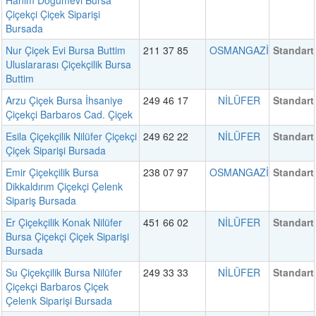
Hanım Doğumevi Bursa
Çiçekçi Çiçek Siparişi
Bursada
Nur Çiçek Evi Bursa Buttim
211 37 85
OSMANGAZİ
Standart
Uluslararası Çiçekçilik Bursa
Buttim
Arzu Çiçek Bursa İhsaniye
249 46 17
NİLÜFER
Standart
Çiçekçi Barbaros Cad. Çiçek
Esila Çiçekçilik Nilüfer Çiçekçi
249 62 22
NİLÜFER
Standart
Çiçek Siparişi Bursada
Emir Çiçekçilik Bursa
238 07 97
OSMANGAZİ
Standart
Dikkaldırım Çiçekçi Çelenk
Sipariş Bursada
Er Çiçekçilik Konak Nilüfer
451 66 02
NİLÜFER
Standart
Bursa Çiçekçi Çiçek Siparişi
Bursada
Su Çiçekçilik Bursa Nilüfer
249 33 33
NİLÜFER
Standart
Çiçekçi Barbaros Çiçek
Çelenk Siparişi Bursada