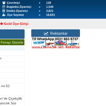
Çevrimiçi
»
128
Bugünkü Ziyaretçi
»
1,540
Dünkü Ziyaretçi
»
3,821
Üye Sayımız
»
18,651
Gold Üye Girişi
Reklamlar
Firmayı Düzenle
tr
d.no:52
eri Ve Çiçekçilik
dancılık Süs