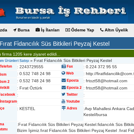
zda
Bursa
İş İlanları
Ödeme Yap
Altın Üyelik
Fırat Fi̇dancılık Süs Bitkileri Peyzaj Kestel
 firma 1205 kere ziyaret edildi...
» Fırat Fi̇dancılık Süs Bitkileri Peyzaj Kestel
ım Ürünleri Satışı
Telefon
: 2243729555
Fax
: 0.224 372 95 55
: 0.532 748 24 98
Web
: http://firatfidancilik@com.
Gsm
: 0.532 748 24 98
Eposta
: frtozt58@hotmail.com
sm 2
etkili
: Fırat Öztürk
Eposta 2
: frtozt58@hotmail.com
acebook
:
Twitter
:
İnstagram
:
Youtube
:
lçe
: KESTEL
Adres
:Avp Mahallesi Ankara Ca
Kestel/bursa
rma
:Fırat Fidancılık Süs Bitkileri Peyzaj Kestel.fidancılık Süs Bitkil
ıtımı
Bizim İşimiz.fırat Fidancılık Süs Bitkileri Peyzaj Kestel .fırat Fi