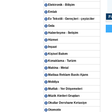
Elektronik - Bilişim
Emlak
Fi
Ev Tekstili - Gereçleri - çeyizciler
Gıda
Haberleşme - İletişim
Hizmet
İnşaat
Kişisel Bakım
Konaklama - Turizm
Makina - Metal
Matbaa Reklam Baskı Ajans
Mobilya
Mutfak - Yer Döşemeleri
Müzik Aletleri Grupları
Okullar Dershane Kırtasiye
Otomotiv