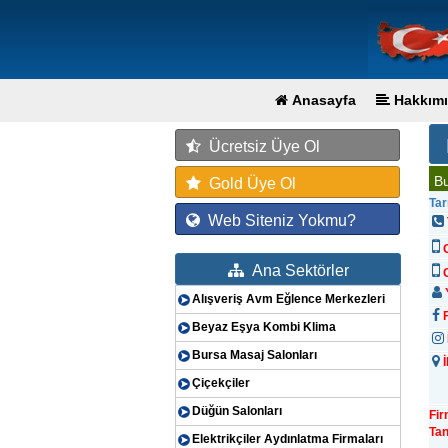
Anasayfa
Hakkımı
Ücretsiz Üye Ol
Bu
Gold Üye Ol
Tar
Web Siteniz Yokmu?
Ana Sektörler
G
Y
Alışveriş Avm Eğlence Merkezleri
F
Beyaz Eşya Kombi Klima
Bursa Masaj Salonları
İ
Çiçekçiler
Düğün Salonları
Fi
Tan
Elektrikçiler Aydınlatma Firmaları