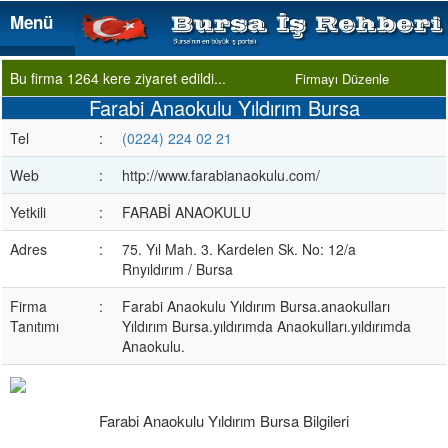
Menü
Menü
Bu firma 1264 kere ziyaret edildi...
Firmayı Düzenle
Farabi Anaokulu Yıldırım Bursa
Tel
:
(0224) 224 02 21
Web
:
http://www.farabianaokulu.com/
Yetkili
:
FARABİ ANAOKULU
Adres
:
75. Yıl Mah. 3. Kardelen Sk. No: 12/a
Rnyıldırım / Bursa
Firma
:
Farabi Anaokulu Yıldırım Bursa.anaokulları
Tanıtımı
Yıldırım Bursa.yıldırımda Anaokulları.yıldırımda
Anaokulu.
Farabi Anaokulu Yıldırım Bursa Bilgileri