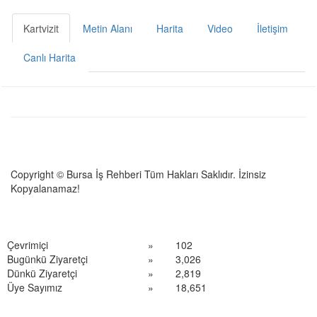
Kartvizit
Metin Alanı
Harita
Video
İletişim
Canlı Harita
Copyright © Bursa İş Rehberi Tüm Hakları Saklıdır. İzinsiz
Kopyalanamaz!
Çevrimiçi
»
102
Bugünkü Ziyaretçi
»
3,026
Dünkü Ziyaretçi
»
2,819
Üye Sayımız
»
18,651