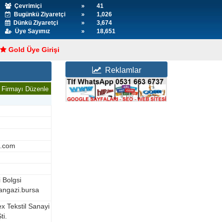
Çevrimiçi
»
41
Bugünkü Ziyaretçi
»
1,026
Dünkü Ziyaretçi
»
3,674
Üye Sayımız
»
18,651
Gold Üye Girişi
Reklamlar
Firmayı Düzenle
l.com
 Bolgsi
ngazi.bursa
ex Tekstil Sanayi
ti.