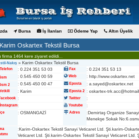
zda
Bursa
İş İlanları
Ödeme Yap
Altın Üyelik
Karim Oskartex Tekstil Bursa
 firma 1464 kere ziyaret edildi...
» Karim Oskartex Tekstil Bursa
stil-Nakış
Telefon
: 0.224 351 53 03
Fax
: 0.224 351 53 13
: 0.545 450 00 59
Web
: http://www.oskartex.net
Gsm
: 0.545 450 00 47
Eposta
: a.sayed@oskartex.net
sm 2
etkili
: Karim
Eposta 2
: oskartex-trk.acc@hotmai
acebook
:
Twitter
:
İnstagram
:
Youtube
:
lçe
: OSMANGAZİ
Adres
:Demirtaş Organize Sanayi
Menekşe Sokak No:6.osma
rma
:Karim-Oskartex Tekstil Sanayi Veticaret Ltd. Şti.karim-Oskart
ıtımı
Veticaret Ltd. Şti.karim-Oskartex Tekstil Sanayi Veticaret Ltd. Ş