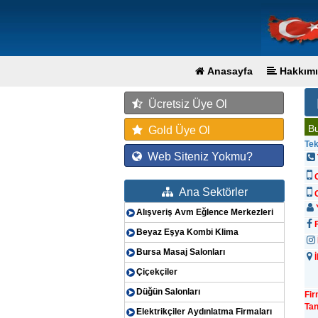
Anasayfa
Hakkımı
Ücretsiz Üye Ol
Bu
Gold Üye Ol
Tek
Web Siteniz Yokmu?
Ana Sektörler
G
Y
Alışveriş Avm Eğlence Merkezleri
F
Beyaz Eşya Kombi Klima
Bursa Masaj Salonları
İ
Çiçekçiler
Düğün Salonları
Fi
Tan
Elektrikçiler Aydınlatma Firmaları