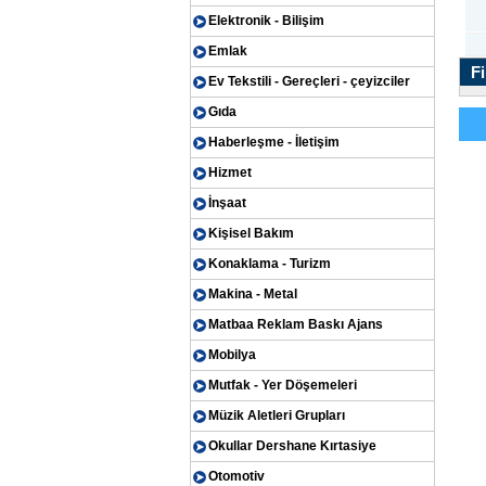
Elektronik - Bilişim
Emlak
Fi
Ev Tekstili - Gereçleri - çeyizciler
Gıda
Haberleşme - İletişim
Hizmet
İnşaat
Kişisel Bakım
Konaklama - Turizm
Makina - Metal
Matbaa Reklam Baskı Ajans
Mobilya
Mutfak - Yer Döşemeleri
Müzik Aletleri Grupları
Okullar Dershane Kırtasiye
Otomotiv