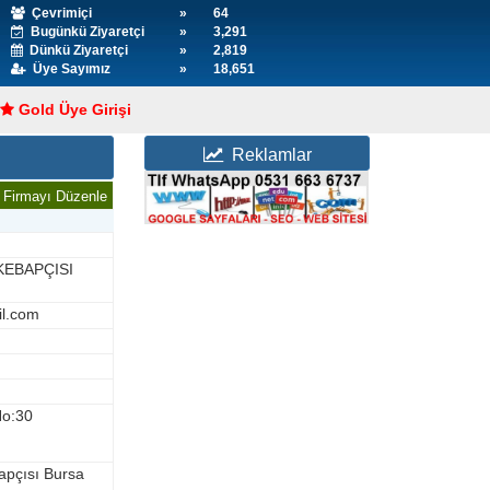
Çevrimiçi
»
64
Bugünkü Ziyaretçi
»
3,291
Dünkü Ziyaretçi
»
2,819
Üye Sayımız
»
18,651
Gold Üye Girişi
Reklamlar
Firmayı Düzenle
KEBAPÇISI
il.com
No:30
apçısı Bursa