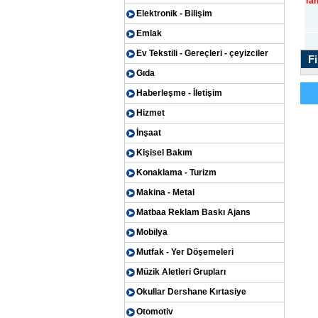
Tan
Elektronik - Bilişim
Emlak
Ev Tekstili - Gereçleri - çeyizciler
Fi
Gıda
Haberleşme - İletişim
Hizmet
İnşaat
Kişisel Bakım
Konaklama - Turizm
Makina - Metal
Matbaa Reklam Baskı Ajans
Mobilya
Mutfak - Yer Döşemeleri
Müzik Aletleri Grupları
Okullar Dershane Kırtasiye
Otomotiv