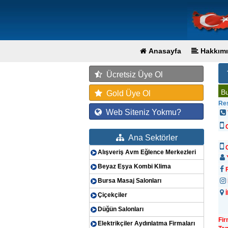
Anasayfa
Hakkımı
Ücretsiz Üye Ol
Bu
Gold Üye Ol
Res
Web Siteniz Yokmu?
Ana Sektörler
G
Alışveriş Avm Eğlence Merkezleri
Y
Beyaz Eşya Kombi Klima
F
Bursa Masaj Salonları
İ
Çiçekçiler
Düğün Salonları
Fi
Elektrikçiler Aydınlatma Firmaları