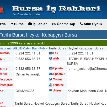
zda
Bursa
İş İlanları
Ödeme Yap
Altın Üyelik
Tarihi Bursa Heykel Kebapçısı Bursa
 firma 2999 kere ziyaret edildi...
» Tarihi Bursa Heykel Kebapçısı Bursa
taurant - Alkollü Cafe - Bar - Pub
Telefon
: 0.224 221 41 81
Fax
: 0.224 221 41 81
: 0.532 656 35 77
Web
: TARİHİ BURSA HEYKEL 
Gsm
BURSA
: 0.532 656 35 77
Eposta
: orhan_aslanoğlu@hotma
sm 2
etkili
: Orhan Aslanoğlu
Eposta 2
:
acebook
:
Twitter
:
İnstagram
:
Youtube
:
lçe
: OSMANGAZİ
Adres
:Kayhan Mah.inönü Cad. 
rma
:Tarihi Bursa Heykel Kebapçısı Bursa Tarihi Bursa Heykel Keb