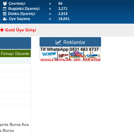
Çevrimiçi
»
66
Bugünkü Ziyaretçi
»
3,271
Dünkü Ziyaretçi
»
2,819
Üye Sayımız
»
18,651
Gold Üye Girişi
Reklamlar
Firmayı Düzenle
igorta Bursa Axa
ta Bursa