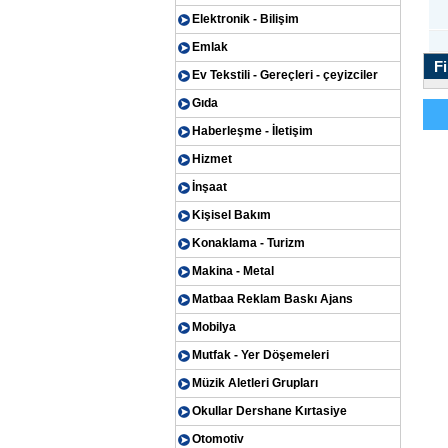
Elektronik - Bilişim
Emlak
Fi
Ev Tekstili - Gereçleri - çeyizciler
Gıda
Haberleşme - İletişim
Hizmet
İnşaat
Kişisel Bakım
Konaklama - Turizm
Makina - Metal
Matbaa Reklam Baskı Ajans
Mobilya
Mutfak - Yer Döşemeleri
Müzik Aletleri Grupları
Okullar Dershane Kırtasiye
Otomotiv