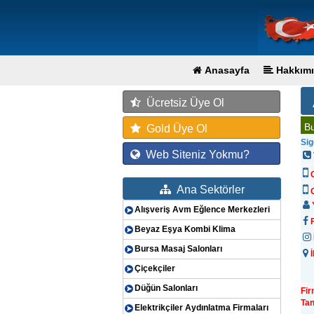
Anasayfa
Hakkımı
Ücretsiz Üye Ol
Bu
Gold Üye Ol
Sig
Web Siteniz Yokmu?
Ana Sektörler
G
Y
Alışveriş Avm Eğlence Merkezleri
F
Beyaz Eşya Kombi Klima
Bursa Masaj Salonları
İ
Çiçekçiler
Düğün Salonları
Fi
Tan
Elektrikçiler Aydınlatma Firmaları