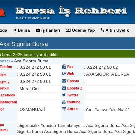
zda
Bursa
İş İlanları
Ödeme Yap
Altın Üyelik
Axa Sigorta Bursa
 firma 2926 kere ziyaret edildi...
» Axa Sigorta Bursa
ortacı
Telefon
: 0.224 272 50 01
Fax
: 0.224 272 50 02
: 0.224 272 50 01
Web
: AXA SİGORTA BURSA
Gsm
: 0.224 272 50 01
Eposta
:
sm 2
etkili
: Murat Cirit
Eposta 2
:
acebook
:
Twitter
:
İnstagram
:
Youtube
:
lçe
: OSMANGAZİ
Adres
:Yeni Yalova Yolu No:27
rma
:Sigortacılık Yeniden Tanımlanıyor... Axa Sigorta Bursa Axa S
ıtımı
Sigorta Bursa Axa Sigorta Bursa Axa Sigorta Bursa Axa Sigor