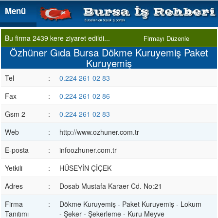
Menü
Menü
Bu firma 2439 kere ziyaret edildi...
Firmayı Düzenle
Özhüner Gıda Bursa Dökme Kuruyemiş Paket
Kuruyemiş
Tel
:
0.224 261 02 83
Fax
:
0.224 261 02 86
Gsm 2
:
0.224 261 02 83
Web
:
http://www.ozhuner.com.tr
E-posta
:
infoozhuner.com.tr
Yetkili
:
HÜSEYİN ÇİÇEK
Adres
:
Dosab Mustafa Karaer Cd. No:21
Firma
:
Dökme Kuruyemiş - Paket Kuruyemiş - Lokum
Tanıtımı
- Şeker - Şekerleme - Kuru Meyve