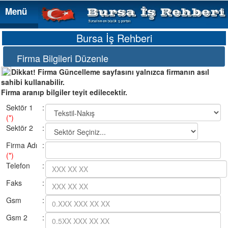
Menü
Menü
Bursa İş Rehberi
Firma Bilgileri Düzenle
Dikkat! Firma Güncelleme sayfasını yalnızca firmanın asıl
sahibi kullanabilir.
Firma aranıp bilgiler teyit edilecektir.
Sektör 1
:
(*)
Sektör 2
:
Firma Adı
:
(*)
Telefon
:
Faks
:
Gsm
:
Gsm 2
: