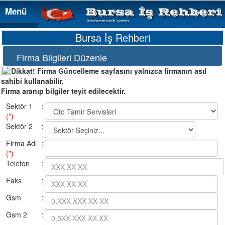
Menü
Menü
Bursa İş Rehberi
Firma Bilgileri Düzenle
Dikkat! Firma Güncelleme sayfasını yalnızca firmanın asıl
sahibi kullanabilir.
Firma aranıp bilgiler teyit edilecektir.
Sektör 1
:
(*)
Sektör 2
:
Firma Adı
:
(*)
Telefon
:
Faks
:
Gsm
:
Gsm 2
: