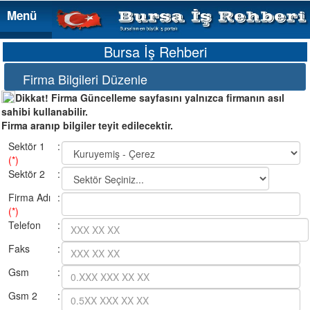
Menü
Menü
Bursa İş Rehberi
Firma Bilgileri Düzenle
Dikkat! Firma Güncelleme sayfasını yalnızca firmanın asıl
sahibi kullanabilir.
Firma aranıp bilgiler teyit edilecektir.
Sektör 1
:
(*)
Sektör 2
:
Firma Adı
:
(*)
Telefon
:
Faks
:
Gsm
:
Gsm 2
: