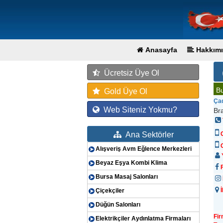
Anasayfa
Hakkımı
Ücretsiz Üye Ol
Bu
Gold Üye Ol
Çad
Web Siteniz Yokmu?
Br
Ana Sektörler
G
Alışveriş Avm Eğlence Merkezleri
Y
Beyaz Eşya Kombi Klima
F
Bursa Masaj Salonları
İ
Çiçekçiler
Düğün Salonları
Fi
Elektrikçiler Aydınlatma Firmaları