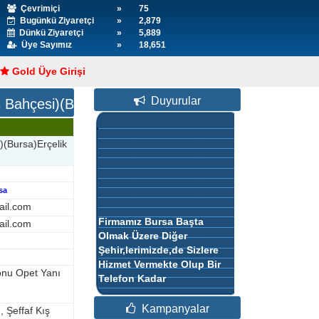
Çevrimiçi
»
75
Bugünkü Ziyaretçi
»
2,879
Dünkü Ziyaretçi
»
5,889
Üye Sayımız
»
18,651
Gold Üye Girişi
Duyurular
ş Bahçesi)(Bursa)Erçelik Branda
Firmamız Bursa Başta
)(Bursa)Erçelik
Olmak Üzere Diğer
Şehir,lerimizde,de Sizlere
Hizmet Vermekte Olup Bir
Telefon Kadar
sa
Yakındır.kalite Ve Müşteri
ail.com
Anlayışı İle 11.yılındada
ail.com
Sizlere Hizmet Vermeye
Devam Etmektedir.
onu Opet Yanı
Kampanyalar
, Şeffaf Kış