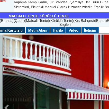
ıtımı
Kapama Kamp Çadırı, Tır Brandası, Şemsiye Her Türlü Güneşl
Sistemleri, Elektrikli Manüel Olarak Hizmetinizdedir. Erçelik B
ENTE KÖRÜKLÜ TENTE
(Branda)(Çadır)(Mafsallı Tente)(Körüklü Tente)(Kış Bahçesi)(Bursa)E
Bilgileri
rma Kartviziti
Metin Alanı
Harita
Video
İletişim
Geri