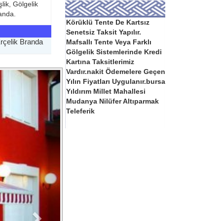
ik, Gölgelik
randa.
Körüklü Tente De Kartsız
Senetsiz Taksit Yapılır.
rçelik Branda
Mafsallı Tente Veya Farklı
Gölgelik Sistemlerinde Kredi
Kartına Taksitlerimiz
Vardır.nakit Ödemelere Geçen
İleri
Yılın Fiyatları Uygulanır.bursa
Yıldırım Millet Mahallesi
Mudanya Nilüfer Altıparmak
Teleferik