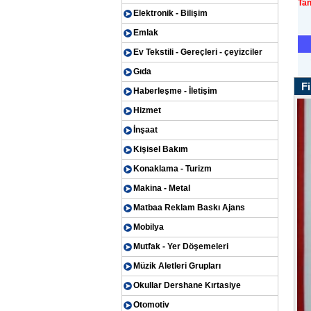
Tan
Elektronik - Bilişim
Emlak
MAFSALLI T
Ev Tekstili - Gereçleri - çeyizciler
Gıda
Fi
Haberleşme - İletişim
Hizmet
İnşaat
Kişisel Bakım
Konaklama - Turizm
Makina - Metal
Matbaa Reklam Baskı Ajans
Mobilya
Mutfak - Yer Döşemeleri
Müzik Aletleri Grupları
Okullar Dershane Kırtasiye
Otomotiv