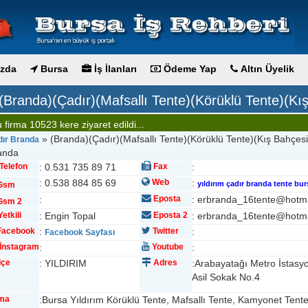
zda
Bursa
İş İlanları
Ödeme Yap
Altın Üyelik
(Branda)(Çadır)(Mafsallı Tente)(Körüklü Tente)(Kı
 firma 10523 kere ziyaret edildi...
» (Branda)(Çadır)(Mafsallı Tente)(Körüklü Tente)(Kış Bahçesi
ır Branda
anda
Telefon
: 0.531 735 89 71
Fax
:
: 0.538 884 85 69
Web
:
yıldırım çadır branda tente bur
Gsm
:
Eposta
: erbranda_16tente@hotm
sm 2
etkili
: Engin Topal
Eposta 2
: erbranda_16tente@hotm
acebook
:
Twitter
:
Facebook Sayfası
İnstagram
:
Youtube
:
lçe
: YILDIRIM
Adres
:Arabayatağı Metro İstasy
Asil Sokak No.4
rma
:Bursa Yıldırım Körüklü Tente, Mafsallı Tente, Kamyonet Tente